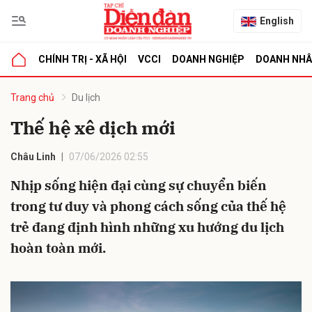
English
CHÍNH TRỊ - XÃ HỘI
VCCI
DOANH NGHIỆP
DOANH NH
bình luận
Trang chủ
Du lịch
Thế hệ xê dịch mới
Châu Linh
07/06/2026 02:55
Nhịp sống hiện đại cùng sự chuyển biến
trong tư duy và phong cách sống của thế hệ
trẻ đang định hình những xu hướng du lịch
Hủy
G
hoàn toàn mới.