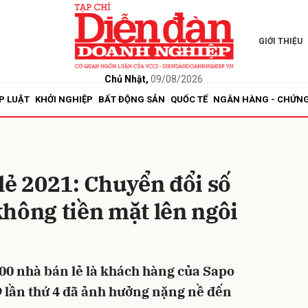
GIỚI THIỆU
bình luận
Chủ Nhật,
09/08/2026
P LUẬT
KHỞI NGHIỆP
BẤT ĐỘNG SẢN
QUỐC TẾ
NGÂN HÀNG - CHỨN
lẻ 2021: Chuyển đổi số
hông tiền mặt lên ngôi
Hủy
G
000 nhà bán lẻ là khách hàng của Sapo
9 lần thứ 4 đã ảnh hưởng nặng nề đến