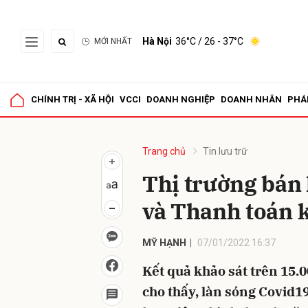
Hà Nội
36°C
/ 26 - 37°C
MỚI NHẤT
Gửi 
CHÍNH TRỊ - XÃ HỘI
VCCI
DOANH NGHIỆP
DOANH NHÂN
PHÁ
Trang chủ
Tin lưu trữ
Thị trường bán 
và Thanh toán k
MỸ HẠNH
07/01/2022 16:37
Kết quả khảo sát trên 15.
cho thấy, làn sóng Covid1