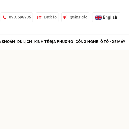
English
0985698786
Đặt báo
Quảng cáo
G KHOÁN
DU LỊCH
KINH TẾ ĐỊA PHƯƠNG
CÔNG NGHỆ
Ô TÔ - XE MÁY
ửi