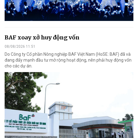
BAF xoay xở huy động vốn
08/08/2026 11:51
Do Công ty Cổ phần Nông nghiệp BAF Việt Nam (HoSE: BAF) đã và
đang đẩy mạnh đầu tư mở rộng hoạt động, nên phải huy động vốn
cho các dự án.