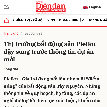
English
CHÍNH TRỊ - XÃ HỘI
VCCI
DOANH NGHIỆP
DOANH NH
bình luận
Trang chủ
Bất động sản
Thị trường bất động sản Pleiku
dậy sóng trước thông tin dự án
mới
Song Nhi
Pleiku - Gia Lai đang nổi lên như một “điểm
Hủy
G
nóng” của bất động sản Tây Nguyên. Những
thông tin về quy hoạch, hạ tầng, các dự án
nghỉ dưỡng lớn liên tục xuất hiện, khiến nhà