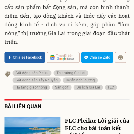
cấp sản phẩm bất động sản, mà còn hình thành
điểm đến, tạo dòng khách và thúc đẩy các hoạt
động kinh tế - dịch vụ đi kèm, góp phần “làm
nóng” thị trường Gia Lai trong giai đoạn đầu phát
triển.
Theo dõi trên
Chia sẻ Facebook
Chia sẻ Zalo
Bất động sản Pleiku
Thị trường Gia Lai
Bất động sản Tây Nguyên
Dự án nghỉ dưỡng
Hạ tầng giao thông
Sân golf
Du lịch Gia Lai
FLC
BÀI LIÊN QUAN
FLC Pleiku: Lời giải của
FLC cho bài toán kết