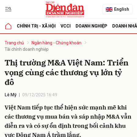
English
CHÍNH TRỊ - XÃ HỘI
VCCI
DOANH NGHIỆP
DOANH NH
bình luận
Trang chủ
Ngân hàng - Chứng khoán
Tài chính doanh nghiệp
Thị trường M&A Việt Nam: Triển
vọng cùng các thương vụ lớn tỷ
đô
Lê Mỹ
09/12/2025 16:49
Hủy
G
Việt Nam tiếp tục thể hiện sức mạnh mẽ khi
các thương vụ mua bán và sáp nhập M&A vẫn
diễn ra và có sự ổn định trong bối cảnh khu
vực Đông Nam Á trầm lắng.