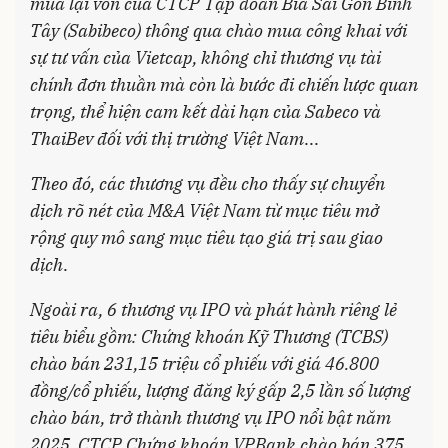
mua lại vốn của CTCP Tập đoàn Bia Sài Gòn Bình
Tây (Sabibeco) thông qua chào mua công khai với
sự tư vấn của Vietcap, không chỉ thương vụ tài
chính đơn thuần mà còn là bước đi chiến lược quan
trọng, thể hiện cam kết dài hạn của Sabeco và
ThaiBev đối với thị trường Việt Nam
...
Theo đó, các thương vụ đều cho thấy sự chuyển
dịch rõ nét của M&A Việt Nam từ mục tiêu mở
rộng quy mô sang mục tiêu tạo giá trị sau giao
dịch
.
Ngoài ra, 6 thương vụ IPO và phát hành riêng lẻ
tiêu biểu gồm: Chứng khoán Kỹ Thương (TCBS)
chào bán 231,15 triệu cổ phiếu với giá 46.800
đồng/cổ phiếu, lượng đăng ký gấp 2,5 lần số lượng
chào bán, trở thành thương vụ IPO nổi bật năm
2025. CTCP Chứng khoán VPBank chào bán 375