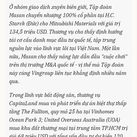
Ở nhóm giao dịch xuyên biên giới, Tập đoàn
Masan chuyển nhượng 100% cổ phần tại H.C.
Starck (Đức) cho Mitsubishi Materials với giá trị
134,5 triệu USD. Thương vụ cho thấy định hướng
tái cơ cấu danh mục đầu tư quốc tế, tập trung
nguồn lực vào lĩnh vực lõi tại Việt Nam. Một lần
nữa, Masan cho thấy năng lực dẫn đầu "cuộc chơi"
trên thị trường M&A quốc tế - vị thế mà Tập đoàn
này cùng Vingroup liên tục khẳng định nhiều năm
qu
a.
Trong lĩnh vực bất động sản, thương vụ
CapitaLand mua và phát triển dự án biệt thự thấp
tầng The Fullton, quy mô 25 ha tại Vinhomes
Ocean Park 3; United Overseas Australia (UOA)
mua khu đất thương mại tại trung tâm TP.HCM trị
giá 68 triệu USD với tổng vốn đầu tư dự kiến 120