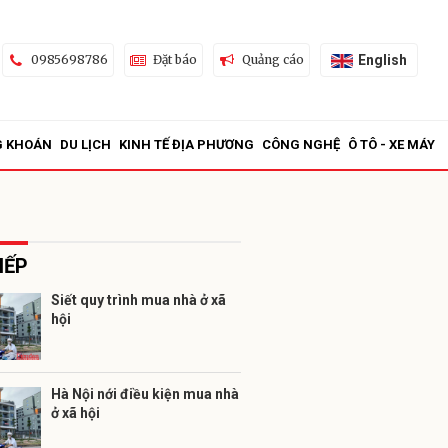
English
0985698786
Đặt báo
Quảng cáo
G KHOÁN
DU LỊCH
KINH TẾ ĐỊA PHƯƠNG
CÔNG NGHỆ
Ô TÔ - XE MÁY
IẾP
Siết quy trình mua nhà ở xã
hội
ửi
Hà Nội nới điều kiện mua nhà
ở xã hội