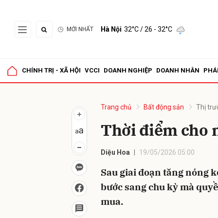
Hà Nội
32°C
/ 26 - 32°C
MỚI NHẤT
Gửi 
CHÍNH TRỊ - XÃ HỘI
VCCI
DOANH NGHIỆP
DOANH NHÂN
PHÁ
Trang chủ
Bất động sản
Thị tr
Thời điểm cho 
Diệu Hoa
19/05/2026 05:00
Sau giai đoạn tăng nóng k
bước sang chu kỳ mà quyề
mua.