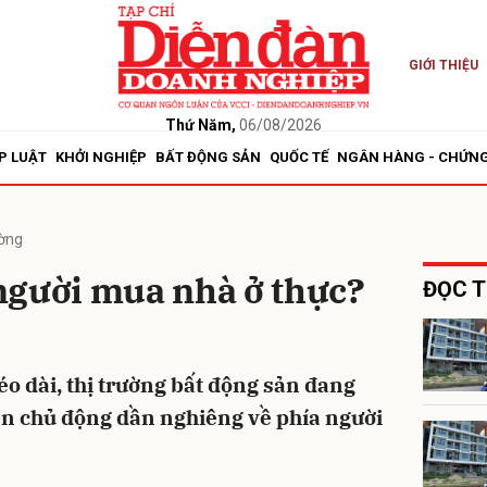
GIỚI THIỆU
bình luận
Thứ Năm,
06/08/2026
P LUẬT
KHỞI NGHIỆP
BẤT ĐỘNG SẢN
QUỐC TẾ
NGÂN HÀNG - CHỨN
ường
người mua nhà ở thực?
ĐỌC T
Hủy
G
éo dài, thị trường bất động sản đang
n chủ động dần nghiêng về phía người