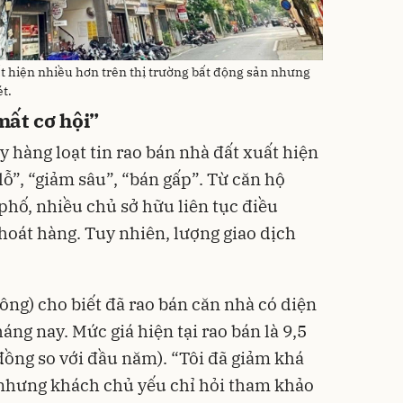
ất hiện nhiều hơn trên thị trường bất động sản nhưng
t.
ất cơ hội”
ây hàng loạt tin rao bán nhà đất xuất hiện
ỗ”, “giảm sâu”, “bán gấp”. Từ căn hộ
phố, nhiều chủ sở hữu liên tục điều
hoát hàng. Tuy nhiên, lượng giao dịch
ng) cho biết đã rao bán căn nhà có diện
áng nay. Mức giá hiện tại rao bán là 9,5
đồng so với đầu năm). “Tôi đã giảm khá
 nhưng khách chủ yếu chỉ hỏi tham khảo