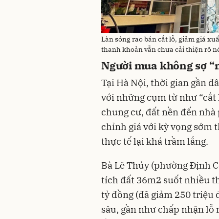
Làn sóng rao bán cắt lỗ, giảm giá xu
thanh khoản vẫn chưa cải thiện rõ né
Người mua không sợ “m
Tại Hà Nội, thời gian gần đ
với những cụm từ như “cắt l
chung cư, đất nền đến nhà 
chỉnh giá với kỳ vọng sớm t
thực tế lại khá trầm lắng.
Bà Lê Thúy (phường Định Cô
tích đất 36m2 suốt nhiều th
tỷ đồng (đã giảm 250 triệu 
sâu, gần như chấp nhận lỗ