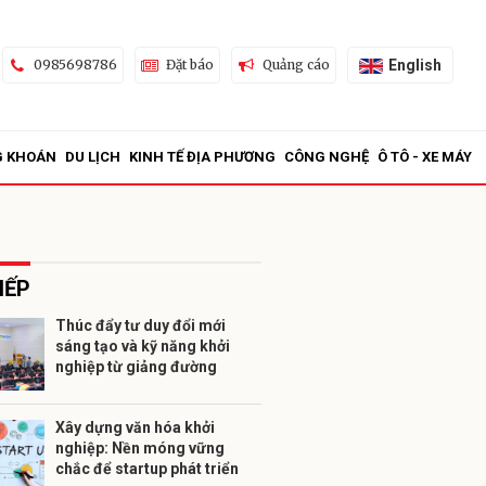
English
0985698786
Đặt báo
Quảng cáo
G KHOÁN
DU LỊCH
KINH TẾ ĐỊA PHƯƠNG
CÔNG NGHỆ
Ô TÔ - XE MÁY
IẾP
Thúc đẩy tư duy đổi mới
sáng tạo và kỹ năng khởi
ửi
nghiệp từ giảng đường
Xây dựng văn hóa khởi
nghiệp: Nền móng vững
chắc để startup phát triển