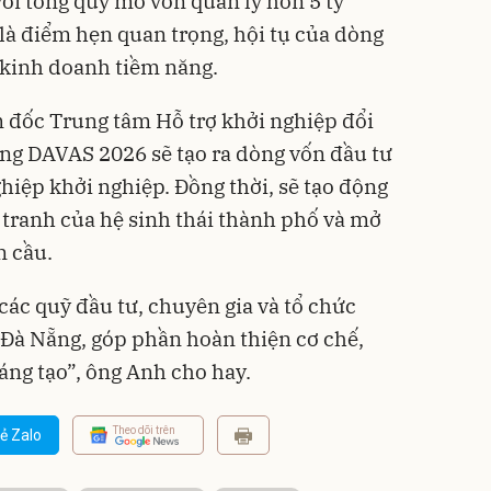
với tổng quy mô vốn quản lý hơn 5 tỷ
à điểm hẹn quan trọng, hội tụ của dòng
g kinh doanh tiềm năng.
 đốc Trung tâm Hỗ trợ khởi nghiệp đổi
ng DAVAS 2026 sẽ tạo ra dòng vốn đầu tư
hiệp khởi nghiệp. Đồng thời, sẽ tạo động
 tranh của hệ sinh thái thành phố và mở
n cầu.
các quỹ đầu tư, chuyên gia và tổ chức
i Đà Nẵng, góp phần hoàn thiện cơ chế,
áng tạo”, ông Anh cho hay.
Theo dõi trên
ẻ Zalo