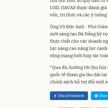
thu hút hơn 30 quỹ đầu tư 
USD. DAVAS được đánh giá l
vốn, tri thức và các ý tưởn
Ông Võ Đức Anh - Phó Giám
mới sáng tạo Đà Nẵng kỳ vọ
thực chất cho các doanh ng
lực nâng cao năng lực cạnh
rộng mạng lưới hợp tác toà
“Qua đó, hướng tới thu hút 
quốc tế tham gia lâu dài tạ
chính sách hỗ trợ đổi mới s
Chia sẻ Facebook
Chia s