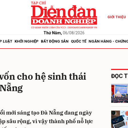
GIỚI THIỆU
bình luận
Thứ Năm,
06/08/2026
P LUẬT
KHỞI NGHIỆP
BẤT ĐỘNG SẢN
QUỐC TẾ
NGÂN HÀNG - CHỨN
ốn cho hệ sinh thái
ĐỌC T
 Nẵng
Hủy
G
đổi mới sáng tạo Đà Nẵng đang ngày
ập sâu rộng, vì vậy thành phố nỗ lực