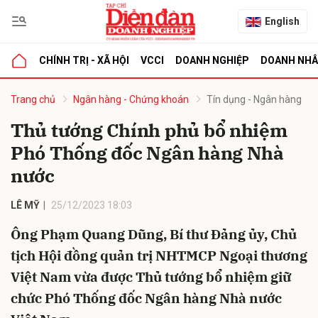
English
CHÍNH TRỊ - XÃ HỘI
VCCI
DOANH NGHIỆP
DOANH NH
bình luận
Trang chủ
Ngân hàng - Chứng khoán
Tín dụng - Ngân hàng
Thủ tướng Chính phủ bổ nhiệm
Phó Thống đốc Ngân hàng Nhà
nước
LÊ MỸ
25/12/2023 18:03
Ông Phạm Quang Dũng, Bí thư Đảng ủy, Chủ
Hủy
G
tịch Hội đồng quản trị NHTMCP Ngoại thương
Việt Nam vừa được Thủ tướng bổ nhiệm giữ
chức Phó Thống đốc Ngân hàng Nhà nước