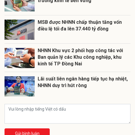
trưởng kinh tế bền vững
MSB được NHNN chấp thuận tăng vốn
điều lệ tối đa lên 37.440 tỷ đồng
NHNN Khu vực 2 phối hợp công tác với
Ban quản lý các Khu công nghiệp, khu
kinh tế TP Đồng Nai
Lãi suất liên ngân hàng tiếp tục hạ nhiệt,
NHNN duy trì hút ròng
Gửi bình luận