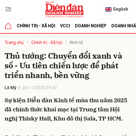
English
CHÍNH TRỊ - XÃ HỘI
VCCI
DOANH NGHIỆP
DOANH NH
bình luận
Trang chủ
Chính trị - Xã hội
Kinh tế
Thủ tướng: Chuyển đổi xanh và
số - Ưu tiên chiến lược để phát
triển nhanh, bền vững
Lê Mỹ
26/11/2025 09:40
Sự kiện Diễn đàn Kinh tế mùa thu năm 2025
Hủy
G
đã chính thức khai mạc tại Trung tâm Hội
nghị Thisky Hall, Khu đô thị Sala, TP HCM.