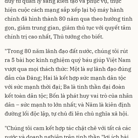
duy từ quản lý sang kiến tạo và phục vụ, thực
hiện cuộc cách mạng sắp xếp lại bộ máy hành
chính đã hình thành 80 năm qua theo hướng tinh
gọn, giảm trung gian, giảm thủ tục với quyết tâm
chính trị cao nhất, Thủ tướng cho biết.
"Trong 80 năm lãnh đạo đất nước, chúng tôi rút
ra 5 bài học kinh nghiệm quý báu giúp Việt Nam
vượt qua mọi thách thức: Một là sự lãnh đạo đúng
đắn của Đảng; Hai là kết hợp sức mạnh dân tộc
với sức mạnh thời đại; Ba là tinh thần đại đoàn
kết toàn dân tộc; Bốn là phát huy vai trò của nhân
dân – sức mạnh to lớn nhất; và Năm là kiên định
đường lối độc lập, tự chủ đi lên chủ nghĩa xã hội.
"Chúng tôi cam kết hợp tác chặt chẽ với tất cả các
nước và doanh nghiệp trên tinh thần "lợi ích hài