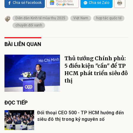
Theo dõi trên
Chia sẻ Facebook
Chia sẻ Zalo
Diễn đàn Kinh tế mùa thu 2025
Việt Nam
hợp tác quốc tế
chuyển đổi xanh
BÀI LIÊN QUAN
Thủ tướng Chính phủ:
5 điều kiện "cần" để TP
HCM phát triển siêu đô
thị
ĐỌC TIẾP
Đối thoại CEO 500 - TP HCM hướng đến
siêu đô thị trong kỷ nguyên số