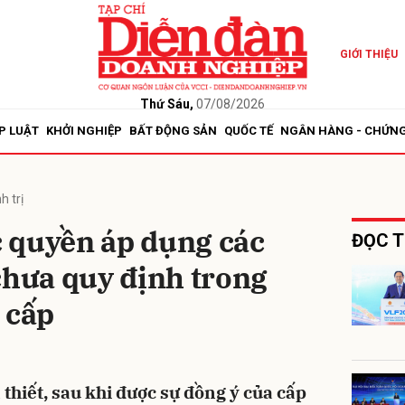
GIỚI THIỆU
bình luận
Thứ Sáu,
07/08/2026
P LUẬT
KHỞI NGHIỆP
BẤT ĐỘNG SẢN
QUỐC TẾ
NGÂN HÀNG - CHỨN
h trị
 quyền áp dụng các
ĐỌC T
chưa quy định trong
Hủy
G
 cấp
thiết, sau khi được sự đồng ý của cấp