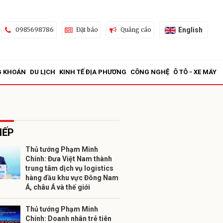
English
0985698786
Đặt báo
Quảng cáo
G KHOÁN
DU LỊCH
KINH TẾ ĐỊA PHƯƠNG
CÔNG NGHỆ
Ô TÔ - XE MÁY
IẾP
Thủ tướng Phạm Minh
Chính: Đưa Việt Nam thành
ửi
trung tâm dịch vụ logistics
hàng đầu khu vực Đông Nam
Á, châu Á và thế giới
Thủ tướng Phạm Minh
Chính: Doanh nhân trẻ tiên