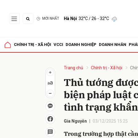
Hà Nội
32°C
/ 26 - 32°C
MỚI NHẤT
Gửi 
CHÍNH TRỊ - XÃ HỘI
VCCI
DOANH NGHIỆP
DOANH NHÂN
PHÁ
Trang chủ
Chính trị - Xã hội
Chín
Thủ tướng được
biện pháp luật 
tình trạng khẩn
Gia Nguyễn
03/12/2025 15:25
Trong trường hợp thật cần 