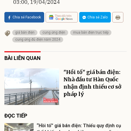
03:00, 19/04/2024
Theo dõi trên
Chia sẻ Facebook
Chia sẻ Zalo
giá bán điện
cung ứng điện
mua bán điện trực tiếp
cung ứng đủ điện năm 2024
BÀI LIÊN QUAN
"Hồi tố" giá bán điện:
Nhà đầu tư Hàn Quốc
nhận định thiếu cơ sở
pháp lý
ĐỌC TIẾP
“Hồi tố” giá bán điện: Thiếu quy định cụ