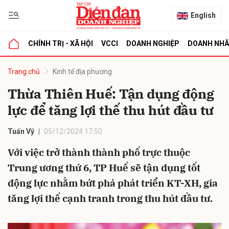
English
CHÍNH TRỊ - XÃ HỘI
VCCI
DOANH NGHIỆP
DOANH NH
bình luận
Trang chủ
Kinh tế địa phương
Thừa Thiên Huế: Tận dụng động
lực để tăng lợi thế thu hút đầu tư
Tuấn Vỹ
05/12/2024 17:50
Với việc trở thành thành phố trực thuộc
Trung ương thứ 6, TP Huế sẽ tận dụng tốt
Hủy
G
động lực nhằm bứt phá phát triển KT-XH, gia
tăng lợi thế cạnh tranh trong thu hút đầu tư.