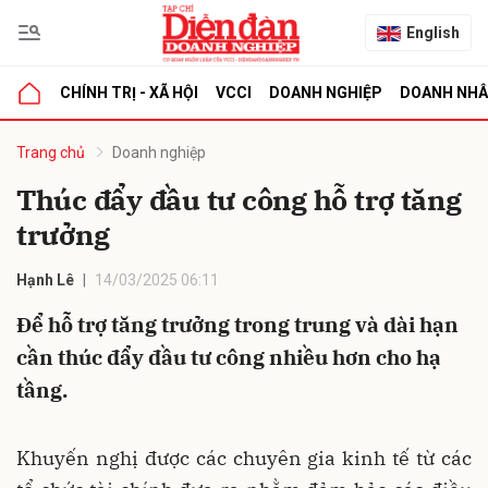
English
CHÍNH TRỊ - XÃ HỘI
VCCI
DOANH NGHIỆP
DOANH NH
bình luận
Trang chủ
Doanh nghiệp
Thúc đẩy đầu tư công hỗ trợ tăng
trưởng
Hạnh Lê
14/03/2025 06:11
Để hỗ trợ tăng trưởng trong trung và dài hạn
cần thúc đẩy đầu tư công nhiều hơn cho hạ
Hủy
G
tầng.
Khuyến nghị được các chuyên gia kinh tế từ các