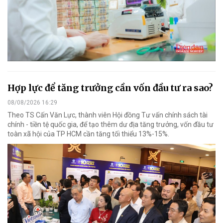
Hợp lực để tăng trưởng cần vốn đầu tư ra sao?
08/08/2026 16:29
Theo TS Cấn Văn Lực, thành viên Hội đồng Tư vấn chính sách tài
chính - tiền tệ quốc gia, để tạo thêm dư địa tăng trưởng, vốn đầu tư
toàn xã hội của TP HCM cần tăng tối thiểu 13%-15%.