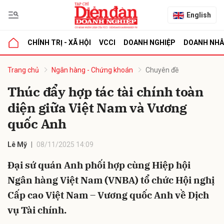
English
CHÍNH TRỊ - XÃ HỘI
VCCI
DOANH NGHIỆP
DOANH NH
bình luận
Trang chủ
Ngân hàng - Chứng khoán
Chuyên đề
Thúc đẩy hợp tác tài chính toàn
diện giữa Việt Nam và Vương
quốc Anh
Lê Mỹ
08/11/2025 14:09
Đại sứ quán Anh phối hợp cùng Hiệp hội
Hủy
G
Ngân hàng Việt Nam (VNBA) tổ chức Hội nghị
Cấp cao Việt Nam – Vương quốc Anh về Dịch
vụ Tài chính.