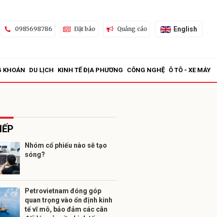
English
0985698786
Đặt báo
Quảng cáo
G KHOÁN
DU LỊCH
KINH TẾ ĐỊA PHƯƠNG
CÔNG NGHỆ
Ô TÔ - XE MÁY
IẾP
Nhóm cổ phiếu nào sẽ tạo
sóng?
ửi
Petrovietnam đóng góp
quan trọng vào ổn định kinh
tế vĩ mô, bảo đảm các cân