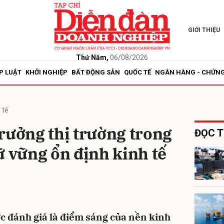
GIỚI THIỆU
bình luận
Thứ Năm,
06/08/2026
P LUẬT
KHỞI NGHIỆP
BẤT ĐỘNG SẢN
QUỐC TẾ
NGÂN HÀNG - CHỨN
 tế
rưởng thị trường trong
ĐỌC T
ữ vững ổn định kinh tế
Hủy
G
c đánh giá là điểm sáng của nền kinh