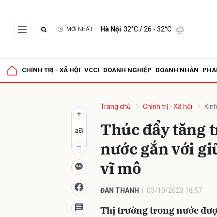
Hà Nội
32°C
/ 26 - 32°C
MỚI NHẤT
Gửi 
CHÍNH TRỊ - XÃ HỘI
VCCI
DOANH NGHIỆP
DOANH NHÂN
PHÁ
Trang chủ
Chính trị - Xã hội
Kinh
Thúc đẩy tăng t
nước gắn với gi
vĩ mô
ĐAN THANH
03/10/2023 18:57
Thị trường trong nước đượ