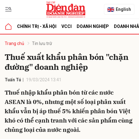
English
CHÍNH TRỊ - XÃ HỘI
VCCI
DOANH NGHIỆP
DOANH NH
bình luận
Trang chủ
Tin lưu trữ
Thuế xuất khẩu phân bón "chặn
đường" doanh nghiệp
Tuấn Tú
19/03/2024 13:41
Thuế nhập khẩu phân bón từ các nước
ASEAN là 0%, nhưng một số loại phân xuất
Hủy
G
khẩu vẫn bị áp thuế 5% khiến phân bón Việt
khó có thể cạnh tranh với các sản phẩm cùng
chủng loại của nước ngoài.