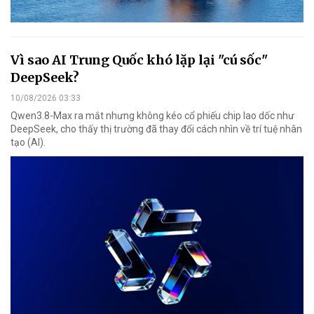
Vì sao AI Trung Quốc khó lặp lại "cú sốc"
DeepSeek?
10/08/2026 03:33
Qwen3.8-Max ra mắt nhưng không kéo cổ phiếu chip lao dốc như
DeepSeek, cho thấy thị trường đã thay đổi cách nhìn về trí tuệ nhân
tạo (AI).