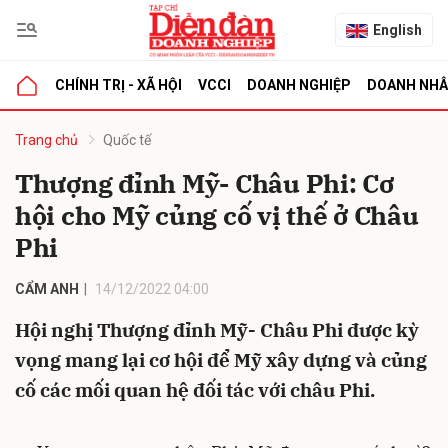
English
CHÍNH TRỊ - XÃ HỘI
VCCI
DOANH NGHIỆP
DOANH NH
bình luận
Trang chủ
Quốc tế
Thượng đỉnh Mỹ- Châu Phi: Cơ
hội cho Mỹ củng cố vị thế ở Châu
Phi
CẨM ANH
14/12/2022 04:00
Hội nghị Thượng đỉnh Mỹ- Châu Phi được kỳ
Hủy
G
vọng mang lại cơ hội để Mỹ xây dựng và củng
cố các mối quan hệ đối tác với châu Phi.