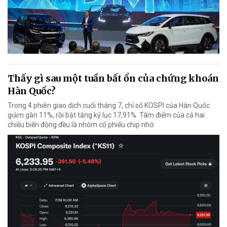
Thấy gì sau một tuần bất ổn của chứng khoán
Hàn Quốc?
Trong 4 phiên giao dịch cuối tháng 7, chỉ số KOSPI của Hàn Quốc
giảm gần 11%, rồi bật tăng kỷ lục 17,91%. Tâm điểm của cả hai
chiều biến động đều là nhóm cổ phiếu chip nhớ.