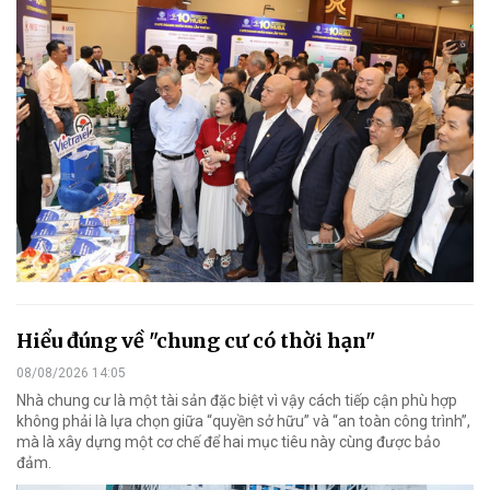
Hiểu đúng về "chung cư có thời hạn"
08/08/2026 14:05
Nhà chung cư là một tài sản đặc biệt vì vậy cách tiếp cận phù hợp
không phải là lựa chọn giữa “quyền sở hữu” và “an toàn công trình”,
mà là xây dựng một cơ chế để hai mục tiêu này cùng được bảo
đảm.