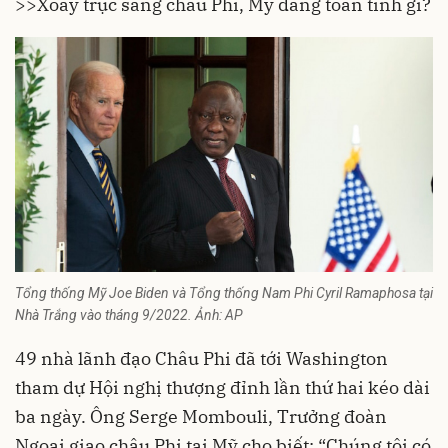
>>
Xoay trục sang châu Phi, Mỹ đang toan tính gì?
Tổng thống Mỹ Joe Biden và Tổng thống Nam Phi Cyril Ramaphosa tại
Nhà Trắng vào tháng 9/2022. Ảnh: AP
49 nhà lãnh đạo Châu Phi đã tới Washington
tham dự Hội nghị thượng đỉnh lần thứ hai kéo dài
ba ngày. Ông Serge Mombouli, Trưởng đoàn
Ngoại giao
châu Phi
tại Mỹ cho biết: “Chúng tôi có