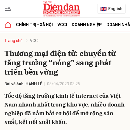
English
CHÍNH TRỊ - XÃ HỘI
VCCI
DOANH NGHIỆP
DOANH NH
bình luận
Trang chủ
VCCI
Thương mại điện tử: chuyển từ
tăng trưởng “nóng” sang phát
triển bền vững
Bài và ảnh: HẠNH LÊ
08/04/2023 03:25
Tốc độ tăng trưởng kinh tế internet của Việt
Hủy
G
Nam nhanh nhất trong khu vực, nhiều doanh
nghiệp đã nắm bắt cơ hội để mở rộng sản
xuất, kết nối xuất khẩu.