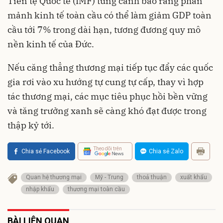
Tiền tệ Quốc tế (IMF) từng cảnh báo rằng phân
mảnh kinh tế toàn cầu có thể làm giảm GDP toàn
cầu tới 7% trong dài hạn, tương đương quy mô
nền kinh tế của Đức.
Nếu căng thẳng thương mại tiếp tục đẩy các quốc
gia rơi vào xu hướng tự cung tự cấp, thay vì hợp
tác thương mại, các mục tiêu phục hồi bền vững
và tăng trưởng xanh sẽ càng khó đạt được trong
thập kỷ tới.
Theo dõi trên
Chia sẻ Facebook
Chia sẻ Zalo
Quan hệ thương mại
Mỹ - Trung
thoả thuận
xuất khẩu
nhập khẩu
thương mại toàn cầu
BÀI LIÊN QUAN