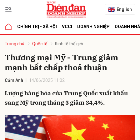
English
CHÍNH TRỊ - XÃ HỘI
VCCI
DOANH NGHIỆP
DOANH NH
bình luận
Trang chủ
Quốc tế
Kinh tế thế giới
Thương mại Mỹ - Trung giảm
mạnh bất chấp thoả thuận
Cẩm Anh
14/06/2025 11:02
Lượng hàng hóa của Trung Quốc xuất khẩu
sang Mỹ trong tháng 5 giảm 34,4%.
Hủy
G