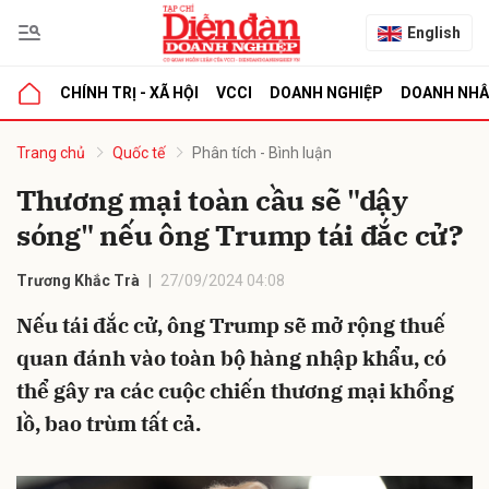
English
CHÍNH TRỊ - XÃ HỘI
VCCI
DOANH NGHIỆP
DOANH NH
bình luận
Trang chủ
Quốc tế
Phân tích - Bình luận
Thương mại toàn cầu sẽ "dậy
sóng" nếu ông Trump tái đắc cử?
Trương Khắc Trà
27/09/2024 04:08
Nếu tái đắc cử, ông Trump sẽ mở rộng thuế
quan đánh vào toàn bộ hàng nhập khẩu, có
Hủy
G
thể gây ra các cuộc chiến thương mại khổng
lồ, bao trùm tất cả.