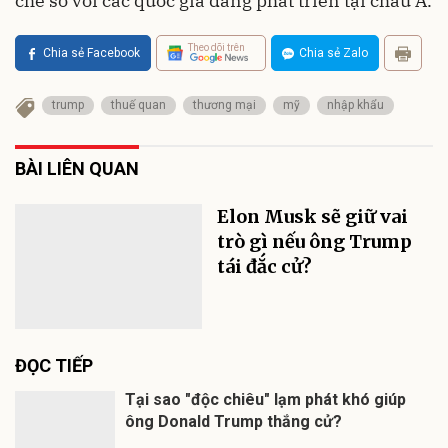
chế so với các quốc gia đang phát triển tại châu Á.
Theo dõi trên
Chia sẻ Facebook
Chia sẻ Zalo
trump
thuế quan
thương mại
mỹ
nhập khẩu
BÀI LIÊN QUAN
Elon Musk sẽ giữ vai
trò gì nếu ông Trump
tái đắc cử?
ĐỌC TIẾP
Tại sao "độc chiêu" lạm phát khó giúp
ông Donald Trump thắng cử?