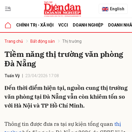
English
CHÍNH TRỊ - XÃ HỘI
VCCI
DOANH NGHIỆP
DOANH NH
bình luận
Trang chủ
Bất động sản
Thị trường
Tiềm năng thị trường văn phòng
Đà Nẵng
Tuấn Vỹ
23/04/2026 17:08
Đến thời điểm hiện tại, nguồn cung thị trường
văn phòng tại Đà Nẵng vẫn còn khiêm tốn so
Hủy
G
với Hà Nội và TP Hồ Chí Minh.
Thông tin được đưa ra tại sự kiện tổng quan
thị