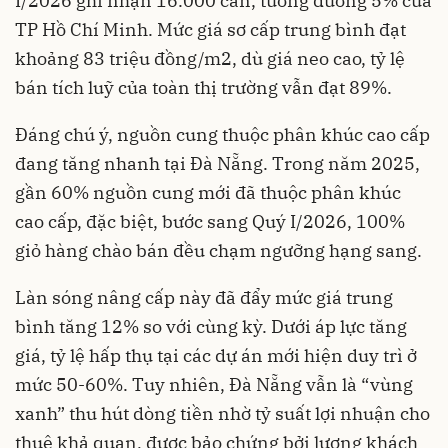
I/2026 ghi nhận 16.000 căn, tương đương 5% của
TP Hồ Chí Minh. Mức giá sơ cấp trung bình đạt
khoảng 83 triệu đồng/m2, dù giá neo cao, tỷ lệ
bán tích luỹ của toàn thị trường vẫn đạt 89%.
Đáng chú ý, nguồn cung thuộc phân khúc cao cấp
đang tăng nhanh tại Đà Nẵng. Trong năm 2025,
gần 60% nguồn cung mới đã thuộc phân khúc
cao cấp, đặc biệt, bước sang Quý I/2026, 100%
giỏ hàng chào bán đều chạm ngưỡng hạng sang.
Làn sóng nâng cấp này đã đẩy mức giá trung
bình tăng 12% so với cùng kỳ. Dưới áp lực tăng
giá, tỷ lệ hấp thụ tại các dự án mới hiện duy trì ở
mức 50-60%. Tuy nhiên, Đà Nẵng vẫn là “vùng
xanh” thu hút dòng tiền nhờ tỷ suất lợi nhuận cho
thuê khả quan, được bảo chứng bởi lượng khách