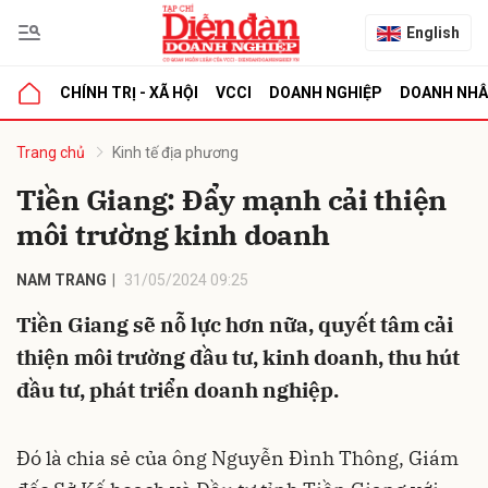
English
CHÍNH TRỊ - XÃ HỘI
VCCI
DOANH NGHIỆP
DOANH NH
bình luận
Trang chủ
Kinh tế địa phương
Tiền Giang: Đẩy mạnh cải thiện
môi trường kinh doanh
NAM TRANG
31/05/2024 09:25
Tiền Giang sẽ nỗ lực hơn nữa, quyết tâm cải
thiện môi trường đầu tư, kinh doanh, thu hút
Hủy
G
đầu tư, phát triển doanh nghiệp.
Đó là chia sẻ của ông Nguyễn Đình Thông, Giám