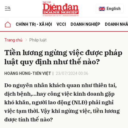
English
CHÍNH TRỊ - XÃ HỘI
VCCI
DOANH NGHIỆP
DOANH NH
bình luận
Trang chủ
Pháp luật
Tiền lương ngừng việc được pháp
luật quy định như thế nào?
HOÀNG HÙNG-TIẾN VIỆT
23/07/2024 00:06
Do nguyên nhân khách quan như thiên tai,
dịch bệnh,…hay công việc kinh doanh gặp
Hủy
G
khó khăn, người lao động (NLĐ) phải nghỉ
việc tạm thời. Vậy khi ngừng việc, tiền lương
được tính thế nào?