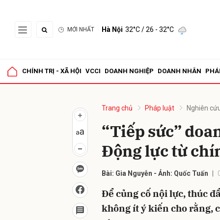
Hà Nội
32°C
/ 26 - 32°C
MỚI NHẤT
Gửi 
CHÍNH TRỊ - XÃ HỘI
VCCI
DOANH NGHIỆP
DOANH NHÂN
PHÁ
Trang chủ
Pháp luật
Nghiên cứu
“Tiếp sức” doan
Động lực từ chí
Bài: Gia Nguyễn - Ảnh: Quốc Tuấn
Để củng cố nội lực, thúc đ
không ít ý kiến cho rằng, 