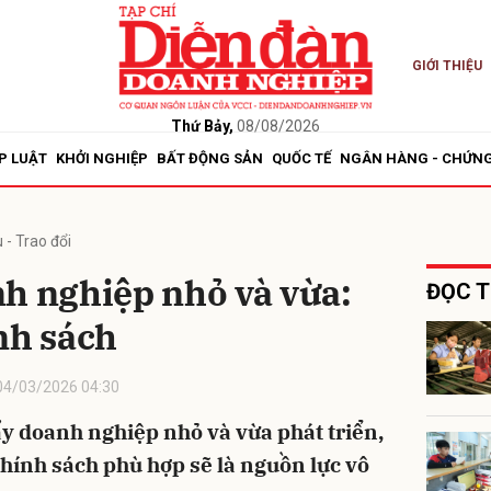
GIỚI THIỆU
bình luận
Thứ Bảy,
08/08/2026
P LUẬT
KHỞI NGHIỆP
BẤT ĐỘNG SẢN
QUỐC TẾ
NGÂN HÀNG - CHỨN
 - Trao đổi
h nghiệp nhỏ và vừa:
ĐỌC T
nh sách
Hủy
G
04/03/2026 04:30
ẩy doanh nghiệp nhỏ và vừa phát triển,
chính sách phù hợp sẽ là nguồn lực vô