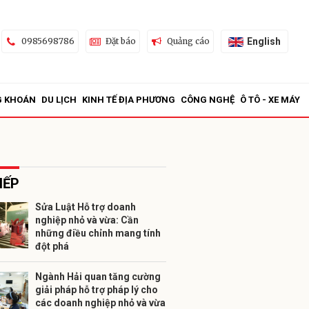
English
0985698786
Đặt báo
Quảng cáo
G KHOÁN
DU LỊCH
KINH TẾ ĐỊA PHƯƠNG
CÔNG NGHỆ
Ô TÔ - XE MÁY
IẾP
Sửa Luật Hỗ trợ doanh
nghiệp nhỏ và vừa: Cần
ửi
những điều chỉnh mang tính
đột phá
Ngành Hải quan tăng cường
giải pháp hỗ trợ pháp lý cho
các doanh nghiệp nhỏ và vừa