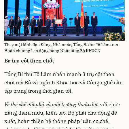
Thay mặt lãnh đạo Đảng, Nhà nước, Tổng Bí thư Tô Lâm trao
Huân chương Lao động hạng Nhất tặng Bộ KH&CN
Ba
trụ
cột
then
chốt
Tổng Bí thư Tô Lâm nhấn mạnh 3 trụ cột then
chốt mà Bộ và ngành Khoa học và Công nghệ cần
tập trung trong thời gian tới.
Về
thể
chế
đột
phá
và
môi
trường
thuận
lợi
,
với chức
năng tham mưu, kiến tạo, Bộ phải chủ động đề
xuất, hoàn thiện hệ thống pháp luật, cơ chế,