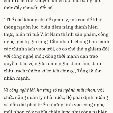
chính sách để khuyến khích đổi mới sáng tạo,
thúc đẩy chuyển đổi số.
"Thể chế không chỉ để quản lý, mà còn để khơi
thông nguồn lực, biến tiềm năng thành hiện
thực, biến trí tuệ Việt Nam thành sản phẩm, công
nghệ, giá trị gia tăng. Cần nhanh chóng ban hành
các chính sách vượt trội, có cơ chế thử nghiệm đối
với công nghệ mới; đồng thời mạnh dạn trao
quyền, bảo vệ người dám nghĩ, dám làm, dám
chịu trách nhiệm vì lợi ích chung", Tổng Bí thư
nhấn mạnh.
Về
công
nghệ
lõi
,
hạ
tầng
số
và
ngành
mũi
nhọn
,
với
chức năng quản lý nhà nước, Bộ phải định hướng
và dẫn dắt phát triển những lĩnh vực công nghệ
mũi nhọn có ý nghĩa chiến lược như công nghiệp