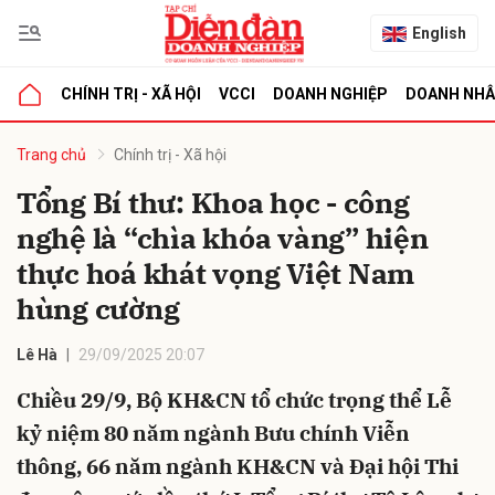
English
CHÍNH TRỊ - XÃ HỘI
VCCI
DOANH NGHIỆP
DOANH NH
bình luận
Trang chủ
Chính trị - Xã hội
Tổng Bí thư: Khoa học - công
nghệ là “chìa khóa vàng” hiện
thực hoá khát vọng Việt Nam
hùng cường
Lê Hà
29/09/2025 20:07
Hủy
G
Chiều 29/9, Bộ KH&CN tổ chức trọng thể Lễ
kỷ niệm 80 năm ngành Bưu chính Viễn
thông, 66 năm ngành KH&CN và Đại hội Thi