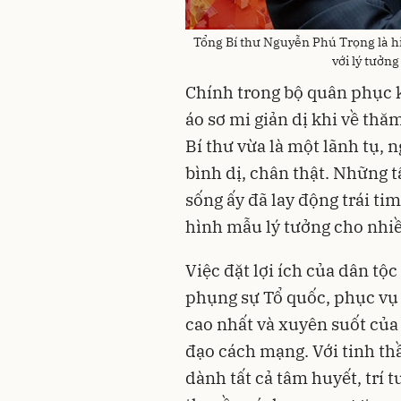
Tổng Bí thư Nguyễn Phú Trọng là hi
với lý tưởn
Chính trong bộ quân phục kh
áo sơ mi giản dị khi về thă
Bí thư vừa là một lãnh tụ, 
bình dị, chân thật. Những 
sống ấy đã lay động trái ti
hình mẫu lý tưởng cho nhiều
Việc đặt lợi ích của dân tộc
phụng sự Tổ quốc, phục v
cao nhất và xuyên suốt của
đạo cách mạng. Với tinh th
dành tất cả tâm huyết, trí 