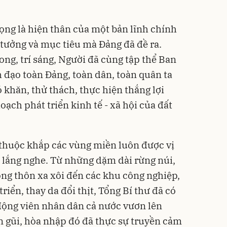
ng là hiện thân của một bản lĩnh chính
lý tưởng và mục tiêu mà Đảng đã đề ra.
ong, trí sáng, Người đã cùng tập thể Ban
đạo toàn Đảng, toàn dân, toàn quân ta
 khăn, thử thách, thực hiện thắng lợi
oạch phát triển kinh tế - xã hội của đất
 thuộc khắp các vùng miền luôn được vị
 lắng nghe. Từ những dặm dài rừng núi,
ông thôn xa xôi đến các khu công nghiệp,
riển, thay da đổi thịt, Tổng Bí thư đã có
 động viên nhân dân cả nước vươn lên
n gũi, hòa nhập đó đã thực sự truyền cảm