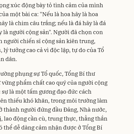
ọng xúc động bày tỏ tình cảm của mình
của một bài ca: "Nếu là hoa hãy là hoa
y là chim câu trắng; nếu là đá hãy là đá
y là người cộng sản". Người đã chọn con
 người chiến sĩ cộng sản kiên trung,
 lý tưởng cao cả vì độc lập, tự do của Tổ
ân dân.
đường phụng sự Tổ quốc, Tổng Bí thư
 vững phẩm chất cao quý của người cộng
c sự là một tấm gương đạo đức cách
iên thiếu khó khăn, trong môi trường làm
rở thành người đứng đầu Đảng, Nhà nước,
, lao động cần cù, trung thực, thẳng thắn
ó thể dễ dàng cảm nhận được ở Tổng Bí