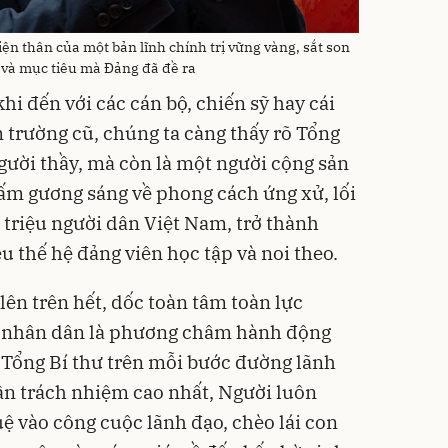
ện thân của một bản lĩnh chính trị vững vàng, sắt son
g và mục tiêu mà Đảng đã đề ra
i đến với các cán bộ, chiến sỹ hay cái
m trường cũ, chúng ta càng thấy rõ Tổng
người thầy, mà còn là một người cộng sản
tấm gương sáng về phong cách ứng xử, lối
m triệu người dân Việt Nam, trở thành
 thế hệ đảng viên học tập và noi theo.
 lên trên hết, dốc toàn tâm toàn lực
ụ nhân dân là phương châm hành động
 Tổng Bí thư trên mỗi bước đường lãnh
ần trách nhiệm cao nhất, Người luôn
tuệ vào công cuộc lãnh đạo, chèo lái con