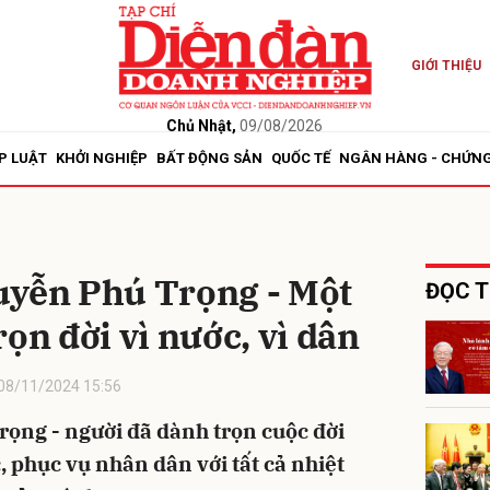
GIỚI THIỆU
bình luận
Chủ Nhật,
09/08/2026
P LUẬT
KHỞI NGHIỆP
BẤT ĐỘNG SẢN
QUỐC TẾ
NGÂN HÀNG - CHỨN
uyễn Phú Trọng - Một
ĐỌC T
ọn đời vì nước, vì dân
Hủy
G
08/11/2024 15:56
ọng - người đã dành trọn cuộc đời
 phục vụ nhân dân với tất cả nhiệt