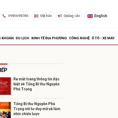
English
0985698786
Đặt báo
Quảng cáo
G KHOÁN
DU LỊCH
KINH TẾ ĐỊA PHƯƠNG
CÔNG NGHỆ
Ô TÔ - XE MÁY
IẾP
Ra mắt trang thông tin đặc
biệt về Tổng Bí thư Nguyễn
ửi
Phú Trọng
Tổng Bí thư Nguyễn Phú
Trọng với tư duy mở và tầm
nhìn chiến lược