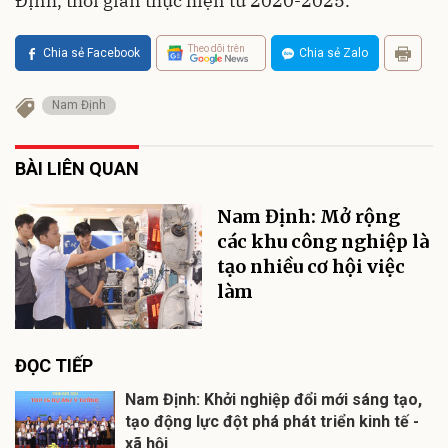
Định, thời gian thực hiện từ 2020-2025.
Theo dõi trên
Chia sẻ Facebook
Chia sẻ Zalo
Nam Định
BÀI LIÊN QUAN
Nam Định: Mở rộng
các khu công nghiệp là
tạo nhiều cơ hội việc
làm
ĐỌC TIẾP
Nam Định: Khởi nghiệp đổi mới sáng tạo,
tạo động lực đột phá phát triển kinh tế -
xã hội