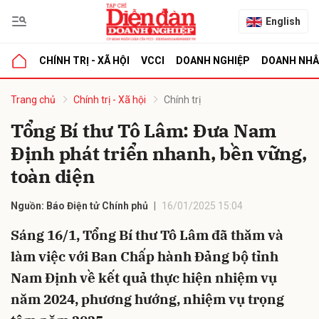
English
CHÍNH TRỊ - XÃ HỘI
VCCI
DOANH NGHIỆP
DOANH NH
bình luận
Trang chủ
Chính trị - Xã hội
Chính trị
Tổng Bí thư Tô Lâm: Đưa Nam
Định phát triển nhanh, bền vững,
toàn diện
Nguồn: Báo Điện tử Chính phủ
16/01/2025 15:04
Sáng 16/1, Tổng Bí thư Tô Lâm đã thăm và
Hủy
G
làm việc với Ban Chấp hành Đảng bộ tỉnh
Nam Định về kết quả thực hiện nhiệm vụ
năm 2024, phương hướng, nhiệm vụ trọng