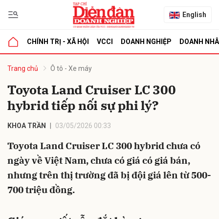
English
CHÍNH TRỊ - XÃ HỘI
VCCI
DOANH NGHIỆP
DOANH NH
bình luận
Trang chủ
Ô tô - Xe máy
Toyota Land Cruiser LC 300
hybrid tiếp nối sự phi lý?
KHOA TRẦN
03/05/2026 00:33
Toyota Land Cruiser LC 300 hybrid chưa có
ngày về Việt Nam, chưa có giá có giá bán,
Hủy
G
nhưng trên thị trường đã bị đội giá lên từ 500-
700 triệu đồng.