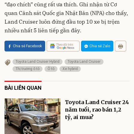
“đạo chích” cũng rất ưa thích. Ghi nhận từ Cơ
quan Cảnh sát Quốc gia Nhật Bản (NPA) cho thấy,
Land Cruiser luôn đứng đầu top 10 xe bị trộm
nhiều nhất 5 liên tiếp gần đây.
Theo dõi trên
Chia sẻ Facebook
Chia sẻ Zalo
Toyota Land Cruiser Hybrid
Toyota Land Cruiser
Thị trường ô tô
Ô tô
Xe hybrid
BÀI LIÊN QUAN
Toyota Land Cruiser 24
năm tuổi, rao bán 1,2
tỷ, ai mua?