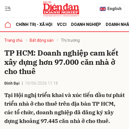
English
CHÍNH TRỊ - XÃ HỘI
VCCI
DOANH NGHIỆP
DOANH NH
bình luận
Trang chủ
Bất động sản
Thị trường
TP HCM: Doanh nghiệp cam kết
xây dựng hơn 97.000 căn nhà ở
cho thuê
Đình Đại
10/06/2026 11:18
Tại Hội nghị triển khai và xúc tiến đầu tư phát
Hủy
G
triển nhà ở cho thuê trên địa bàn TP HCM,
các tổ chức, doanh nghiệp đã đăng ký xây
dựng khoảng 97.445 căn nhà ở cho thuê.