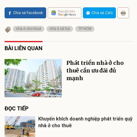
Theo dõi trên
Chia sẻ Facebook
Chia sẻ Zalo
nhà ở cho thuê
nhà ở xã hội
TP HCM
BÀI LIÊN QUAN
Phát triển nhà ở cho
thuê cần ưu đãi đủ
mạnh
ĐỌC TIẾP
Khuyến khích doanh nghiệp phát triển quỹ
nhà ở cho thuê