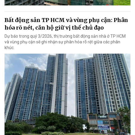
Bất động sản TP HCM và vùng phụ cận: Phân
hóa rõ nét, căn hộ giữ vị thế chủ đạo
Dự báo trong quý 3/2026, thị trường bất động sản nhà ở TP HCM
và vùng phụ cận sẽ ghi nhận sự phân hóa rõ rệt giữa các phân
khúc.