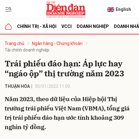
English
CHÍNH TRỊ - XÃ HỘI
VCCI
DOANH NGHIỆP
DOANH NH
bình luận
Trang chủ
Ngân hàng - Chứng khoán
Tài chính doanh nghiệp
Trái phiếu đáo hạn: Áp lực hay
“ngáo ộp” thị trường năm 2023
THUẬN HÓA
30/01/2023 11:00
Năm 2023, theo dữ liệu của Hiệp hội Thị
Hủy
G
trường trái phiếu Việt Nam (VBMA), tổng giá
trị trái phiếu đáo hạn ước tính khoảng 309
nghìn tỷ đồng.