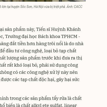
 lớn tại huyện Sóc Sơn, Hà Nội vừa bị triệt phá. Ảnh: CACC
loại sản phẩm này, Tiến sĩ Huỳnh Khánh
ọc, Trường đại học Bách khoa TPHCM -
ãng đắt tiền hơn hàng trôi nổi là do nhà
để đầu tư công nghệ, loại bỏ tạp chất
hất lượng sản phẩm trước khi đưa ra thị
hất rất khó loại bỏ, phải sử dụng công
 không có các công nghệ xử lý này nên
được các tạp chất độc hại, gây hại sức
ính trong các sản phẩm tẩy rửa là chất
ổ biến là chất alkyl ete sulfat, linear