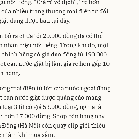
u nổi tiếng. “Giá rẻ vô địch”, “rẻ hơn
iệu của nhiều trang thương mại điện tử đối
iặt đang được bán tại đây.
n bỏ ra chưa tới 20.000 đồng đã có thể
a nhãn hiệu nổi tiếng. Trong khi đó, một
ít chính hãng có giá dao động từ 190.000 –
ột can nước giặt bị làm giả rẻ hơn gấp 10
nh hãng.
ương mại điện tử lớn của nước ngoài đang
ột can nước giặt được quảng cáo mang
oại 3 lít có giá 53.000 đồng, nghĩa là
chỉ hơn 17.000 đồng. Shop bán hàng này
à Đông (Hà Nội) còn quay clip giới thiệu
ên tâm khi mua sắm.