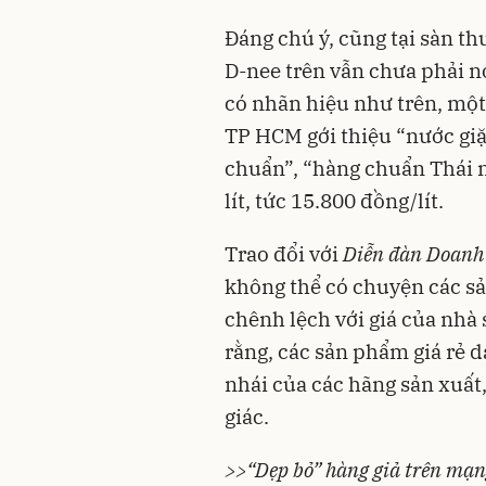
Đáng chú ý, cũng tại sàn th
D-nee trên vẫn chưa phải n
có nhãn hiệu như trên, một
TP HCM gới thiệu “nước gi
chuẩn”, “hàng chuẩn Thái 
lít, tức 15.800 đồng/lít.
Trao đổi với
Diễn đàn Doanh
không thể có chuyện các sả
chênh lệch với giá của nhà 
rằng, các sản phẩm giá rẻ d
nhái
của các hãng sản xuất,
giác.
>>“Dẹp bỏ” hàng giả trên mạng