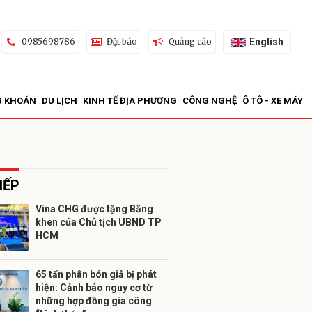
English
0985698786
Đặt báo
Quảng cáo
G KHOÁN
DU LỊCH
KINH TẾ ĐỊA PHƯƠNG
CÔNG NGHỆ
Ô TÔ - XE MÁY
IẾP
Vina CHG được tặng Bằng
khen của Chủ tịch UBND TP
ửi
HCM
65 tấn phân bón giả bị phát
hiện: Cảnh báo nguy cơ từ
những hợp đồng gia công