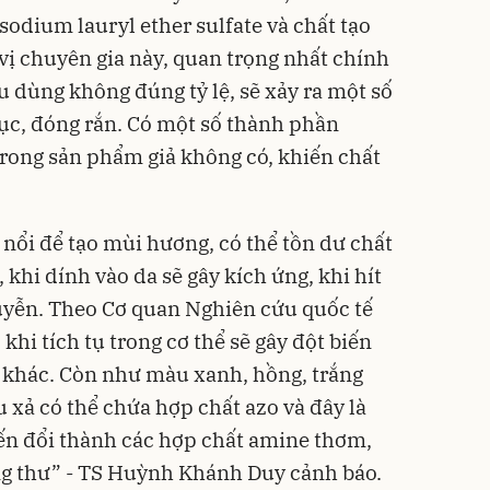
 sodium lauryl ether sulfate và chất tạo
vị chuyên gia này, quan trọng nhất chính
u dùng không đúng tỷ lệ, sẽ xảy ra một số
cục, đóng rắn. Có một số thành phần
trong sản phẩm giả không có, khiến chất
 nổi để tạo mùi hương, có thể tồn dư chất
khi dính vào da sẽ gây kích ứng, khi hít
suyễn. Theo Cơ quan Nghiên cứu quốc tế
khi tích tụ trong cơ thể sẽ gây đột biến
 khác. Còn như màu xanh, hồng, trắng
u xả có thể chứa hợp chất azo và đây là
biến đổi thành các hợp chất amine thơm,
ung thư” - TS Huỳnh Khánh Duy cảnh báo.