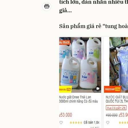
tích lớn, dán nhãn nhiều t
giả…
Sản phẩm giá rẻ “tung ho