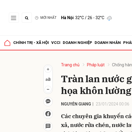
Hà Nội
32°C
/ 26 - 32°C
MỚI NHẤT
Gửi 
CHÍNH TRỊ - XÃ HỘI
VCCI
DOANH NGHIỆP
DOANH NHÂN
PHÁ
Trang chủ
Pháp luật
Chống hàn
Tràn lan nước g
họa khôn lường
NGUYỄN GIANG
23/01/2024 00:06
Các chuyên gia khuyến cáo,
xả, nước rửa chén, nước l