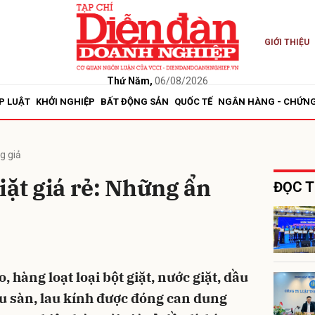
GIỚI THIỆU
bình luận
Thứ Năm,
06/08/2026
P LUẬT
KHỞI NGHIỆP
BẤT ĐỘNG SẢN
QUỐC TẾ
NGÂN HÀNG - CHỨN
g giả
iặt giá rẻ: Những ẩn
ĐỌC T
Hủy
G
 hàng loạt loại bột giặt, nước giặt, dầu
au sàn, lau kính được đóng can dung