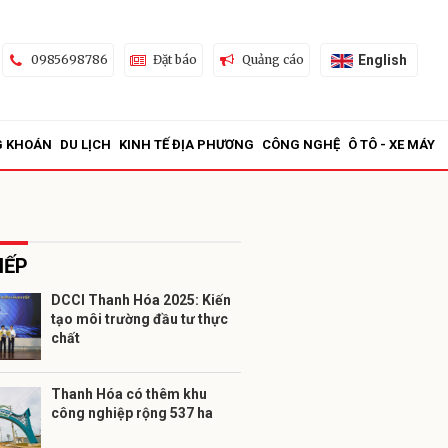
English
0985698786
Đặt báo
Quảng cáo
G KHOÁN
DU LỊCH
KINH TẾ ĐỊA PHƯƠNG
CÔNG NGHỆ
Ô TÔ - XE MÁY
IẾP
DCCI Thanh Hóa 2025: Kiến
tạo môi trường đầu tư thực
ửi
chất
Thanh Hóa có thêm khu
công nghiệp rộng 537 ha