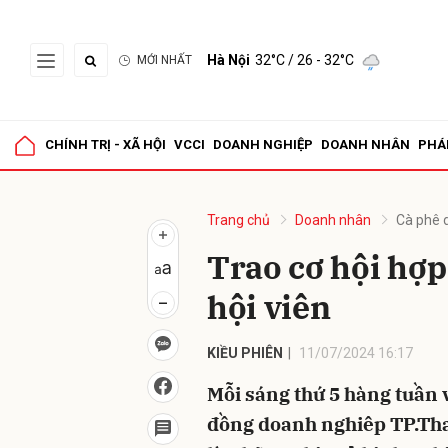
Hà Nội
32°C
/ 26 - 32°C
MỚI NHẤT
Gửi 
CHÍNH TRỊ - XÃ HỘI
VCCI
DOANH NGHIỆP
DOANH NHÂN
PHÁ
Trang chủ
Doanh nhân
Cà phê 
Trao cơ hội hợp
hội viên
KIỀU PHIÊN
11/07/2024 16:17
Mỗi sáng thứ 5 hàng tuần 
đồng doanh nghiêp TP.Tha