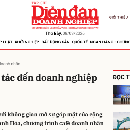
GIỚI THIỆU
bình luận
Thứ Bảy,
08/08/2026
P LUẬT
KHỞI NGHIỆP
BẤT ĐỘNG SẢN
QUỐC TẾ
NGÂN HÀNG - CHỨN
doanh nhân
 tác đến doanh nghiệp
ĐỌC T
Hủy
G
với không gian mở sự góp mặt của cộng
nh Hóa, chương trình café doanh nhân