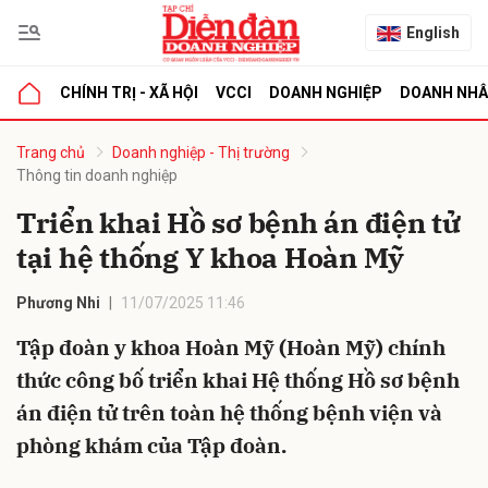
English
CHÍNH TRỊ - XÃ HỘI
VCCI
DOANH NGHIỆP
DOANH NH
bình luận
Trang chủ
Doanh nghiệp - Thị trường
Thông tin doanh nghiệp
Triển khai Hồ sơ bệnh án điện tử
tại hệ thống Y khoa Hoàn Mỹ
Phương Nhi
11/07/2025 11:46
Tập đoàn y khoa Hoàn Mỹ (Hoàn Mỹ) chính
Hủy
G
thức công bố triển khai Hệ thống Hồ sơ bệnh
án điện tử trên toàn hệ thống bệnh viện và
phòng khám của Tập đoàn.