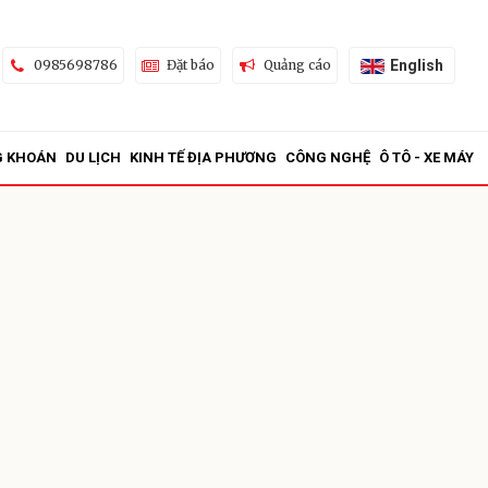
English
0985698786
Đặt báo
Quảng cáo
G KHOÁN
DU LỊCH
KINH TẾ ĐỊA PHƯƠNG
CÔNG NGHỆ
Ô TÔ - XE MÁY
ửi