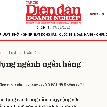
GIỚI THIỆU
bình luận
Chủ Nhật,
09/08/2026
P LUẬT
KHỞI NGHIỆP
BẤT ĐỘNG SẢN
QUỐC TẾ
NGÂN HÀNG - CHỨN
án
Tín dụng - Ngân hàng
 dụng ngành ngân hàng
Hủy
G
huyên gia phân tích cao cấp VIS RATING & cộng sự *
tín dụng cao trong năm nay, cộng với
ất mạnh mẽ của nền kinh tế, ngành