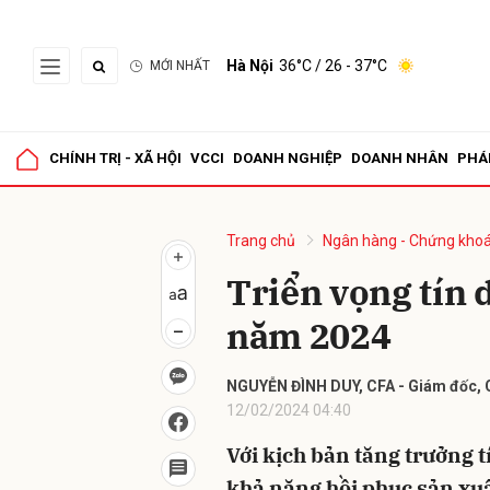
Hà Nội
36°C
/ 26 - 37°C
MỚI NHẤT
Gửi 
CHÍNH TRỊ - XÃ HỘI
VCCI
DOANH NGHIỆP
DOANH NHÂN
PHÁ
Trang chủ
Ngân hàng - Chứng kho
Triển vọng tín
năm 2024
NGUYỄN ĐÌNH DUY, CFA - Giám đốc, C
12/02/2024 04:40
Với kịch bản tăng trưởng 
khả năng hồi phục sản xu