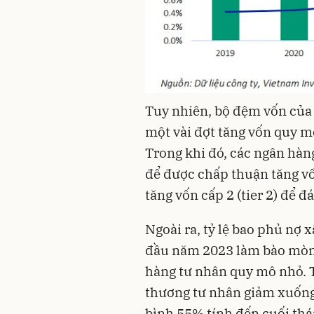
Tuy nhiên, bộ đệm vốn của
một vài đợt tăng vốn quy m
Trong khi đó, các ngân hàn
để được chấp thuận tăng vốn
tăng vốn cấp 2 (tier 2) để 
Ngoài ra, tỷ lệ bao phủ nợ 
đầu năm 2023 làm bào mòn b
hàng tư nhân quy mô nhỏ. T
thương tư nhân giảm xuống
bình 55% tính đến cuối thá