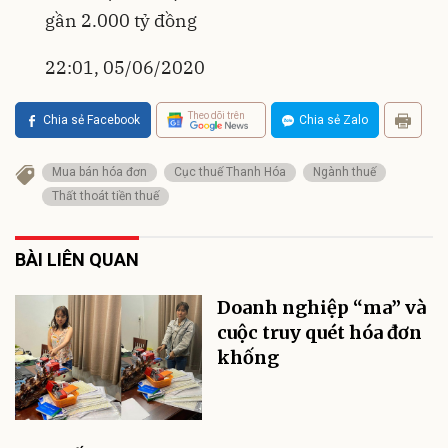
gần 2.000 tỷ đồng
22:01, 05/06/2020
Theo dõi trên
Chia sẻ Facebook
Chia sẻ Zalo
Mua bán hóa đơn
Cục thuế Thanh Hóa
Ngành thuế
Thất thoát tiền thuế
BÀI LIÊN QUAN
Doanh nghiệp “ma” và
cuộc truy quét hóa đơn
khống