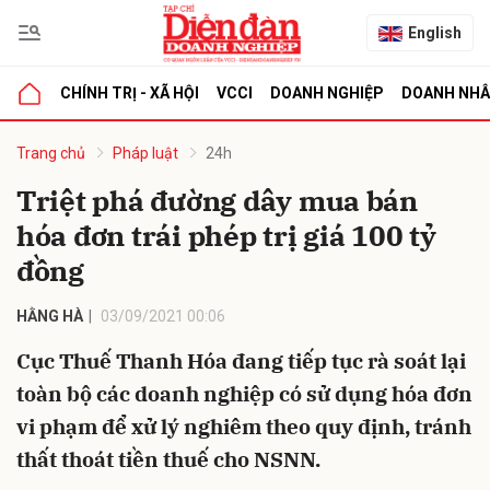
English
CHÍNH TRỊ - XÃ HỘI
VCCI
DOANH NGHIỆP
DOANH NH
bình luận
Trang chủ
Pháp luật
24h
Triệt phá đường dây mua bán
hóa đơn trái phép trị giá 100 tỷ
đồng
HẰNG HÀ
03/09/2021 00:06
Cục Thuế Thanh Hóa đang tiếp tục rà soát lại
Hủy
G
toàn bộ các doanh nghiệp có sử dụng hóa đơn
vi phạm để xử lý nghiêm theo quy định, tránh
thất thoát tiền thuế cho NSNN.