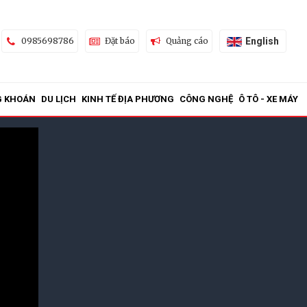
English
0985698786
Đặt báo
Quảng cáo
G KHOÁN
DU LỊCH
KINH TẾ ĐỊA PHƯƠNG
CÔNG NGHỆ
Ô TÔ - XE MÁY