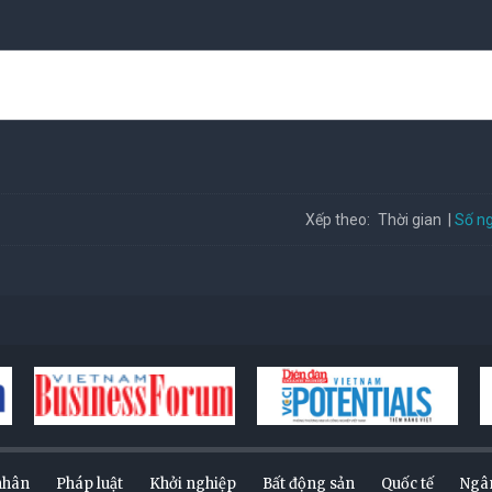
Số ng
Xếp theo:
Thời gian
nhân
Pháp luật
Khởi nghiệp
Bất động sản
Quốc tế
Ngâ