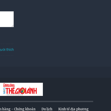
ười thích
n hàng - Chứng khoán
Du lịch
Kinh tế địa phương