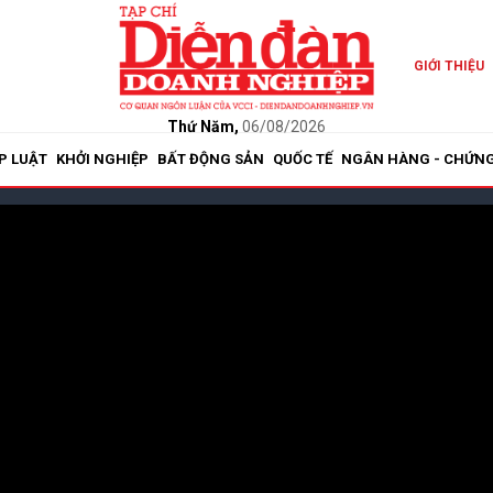
GIỚI THIỆU
Thứ Năm,
06/08/2026
P LUẬT
KHỞI NGHIỆP
BẤT ĐỘNG SẢN
QUỐC TẾ
NGÂN HÀNG - CHỨN