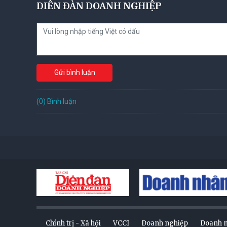
DIỄN ĐÀN DOANH NGHIỆP
Gửi bình luận
(0) Bình luận
Chính trị - Xã hội
VCCI
Doanh nghiệp
Doanh 