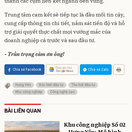
thành các cụm liên kết ngành bền vững.
Trung tâm cam kết sẽ tiếp tục là đầu mối tin cậy,
cung cấp thông tin chi tiết, nắm sát tiến độ và hỗ
trợ giải quyết thực chất mọi vướng mắc của
doanh nghiệp cả trước và sau đầu tư.
- Trân trọng cảm ơn ông!
Theo dõi trên
Chia sẻ Facebook
Chia sẻ Zalo
Hưng Yên
Xúc tiến đầu tư
Thu hút đầu tư
Khu công nghiệp
Công nghệ cao
BÀI LIÊN QUAN
Khu công nghiệp Số 02