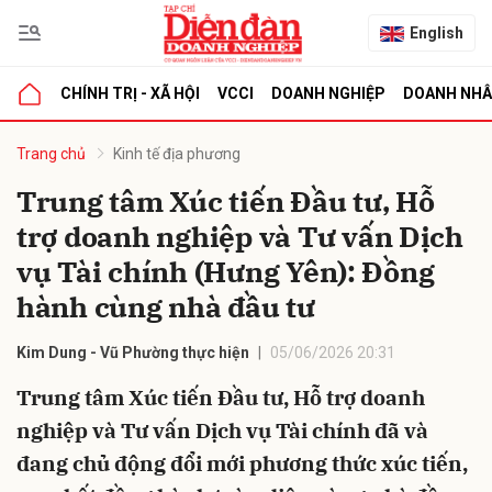
English
CHÍNH TRỊ - XÃ HỘI
VCCI
DOANH NGHIỆP
DOANH NH
bình luận
Trang chủ
Kinh tế địa phương
Trung tâm Xúc tiến Đầu tư, Hỗ
trợ doanh nghiệp và Tư vấn Dịch
vụ Tài chính (Hưng Yên): Đồng
hành cùng nhà đầu tư
Kim Dung - Vũ Phường thực hiện
05/06/2026 20:31
Hủy
G
Trung tâm Xúc tiến Đầu tư, Hỗ trợ doanh
nghiệp và Tư vấn Dịch vụ Tài chính đã và
đang chủ động đổi mới phương thức xúc tiến,