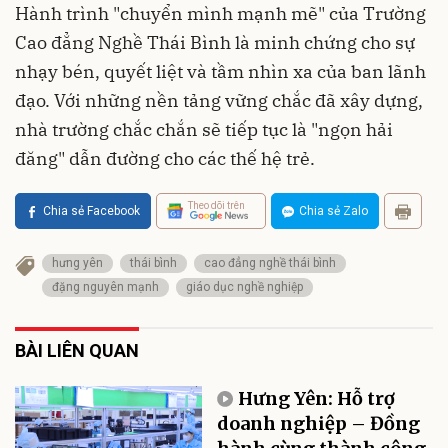
Hành trình "chuyển mình mạnh mẽ" của Trường
Cao đẳng Nghề Thái Bình là minh chứng cho sự
nhạy bén, quyết liệt và tầm nhìn xa của ban lãnh
đạo. Với những nền tảng vững chắc đã xây dựng,
nhà trường chắc chắn sẽ tiếp tục là "ngọn hải
đăng" dẫn đường cho các thế hệ trẻ.
Theo dõi trên
Chia sẻ Facebook
Chia sẻ Zalo
hưng yên
thái bình
cao đẳng nghề thái bình
đặng nguyên mạnh
giáo dục nghề nghiệp
BÀI LIÊN QUAN
Hưng Yên: Hỗ trợ
doanh nghiệp – Đồng