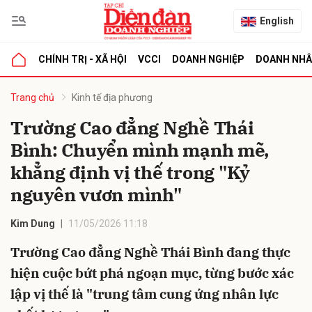
English
CHÍNH TRỊ - XÃ HỘI
VCCI
DOANH NGHIỆP
DOANH NH
bình luận
Trang chủ
Kinh tế địa phương
Trường Cao đẳng Nghề Thái
Bình: Chuyển mình mạnh mẽ,
khẳng định vị thế trong "Kỷ
nguyên vươn mình"
Kim Dung
11/05/2026 11:18
Hủy
G
Trường Cao đẳng Nghề Thái Bình đang thực
hiện cuộc bứt phá ngoạn mục, từng bước xác
lập vị thế là "trung tâm cung ứng nhân lực