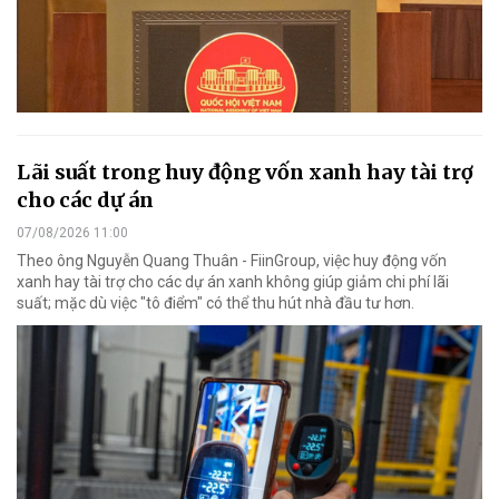
Lãi suất trong huy động vốn xanh hay tài trợ
cho các dự án
07/08/2026 11:00
Theo ông Nguyễn Quang Thuân - FiinGroup, việc huy động vốn
xanh hay tài trợ cho các dự án xanh không giúp giảm chi phí lãi
suất; mặc dù việc "tô điểm" có thể thu hút nhà đầu tư hơn.