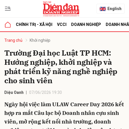
English
CHÍNH TRỊ - XÃ HỘI
VCCI
DOANH NGHIỆP
DOANH NH
bình luận
Trang chủ
Khởi nghiệp
Trường Đại học Luật TP HCM:
Hướng nghiệp, khởi nghiệp và
phát triển kỹ năng nghề nghiệp
cho sinh viên
Diệu Oanh
07/06/2026 19:30
Hủy
G
Ngày hội việc làm ULAW Career Day 2026 kết
hợp ra mắt Câu lạc bộ Doanh nhân cựu sinh
viên, mở rộng kết nối nhà trường, doanh