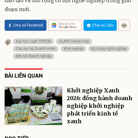
đào tạo và mở rộng cơ hội nghề nghiệp trong giai
đoạn mới.
Theo dõi trên
Chia sẻ Facebook
Chia sẻ Zalo
Đại học Luật TP.HCM
ULAW Career Day
Câu lạc bộ Doanh nhân
Khởi nghiệp
Kỹ năng nghề nghiệp
Kết nối doanh nghiệp
BÀI LIÊN QUAN
Khởi nghiệp Xanh
2026: đồng hành doanh
nghiệp khởi nghiệp
phát triển kinh tế
xanh