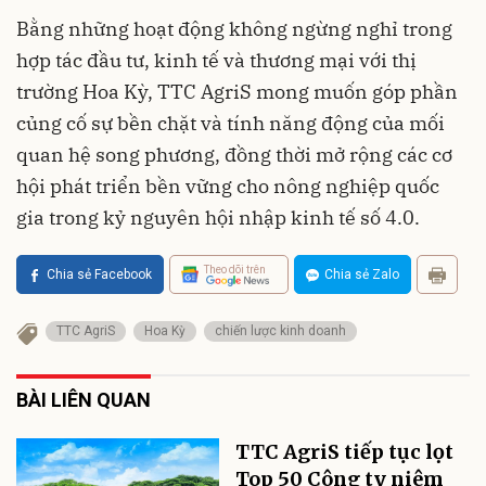
Bằng những hoạt động không ngừng nghỉ trong
hợp tác đầu tư, kinh tế và thương mại với thị
trường Hoa Kỳ, TTC AgriS mong muốn góp phần
củng cố sự bền chặt và tính năng động của mối
quan hệ song phương, đồng thời mở rộng các cơ
hội phát triển bền vững cho nông nghiệp quốc
gia trong kỷ nguyên hội nhập kinh tế số 4.0.
Theo dõi trên
Chia sẻ Facebook
Chia sẻ Zalo
TTC AgriS
Hoa Kỳ
chiến lược kinh doanh
BÀI LIÊN QUAN
TTC AgriS tiếp tục lọt
Top 50 Công ty niêm