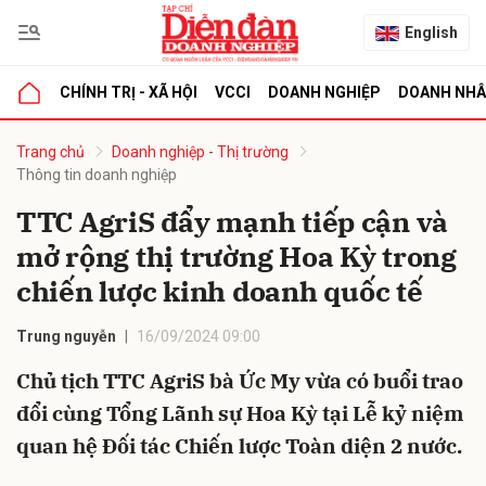
English
CHÍNH TRỊ - XÃ HỘI
VCCI
DOANH NGHIỆP
DOANH NH
bình luận
Trang chủ
Doanh nghiệp - Thị trường
Thông tin doanh nghiệp
TTC AgriS đẩy mạnh tiếp cận và
mở rộng thị trường Hoa Kỳ trong
chiến lược kinh doanh quốc tế
Trung nguyễn
16/09/2024 09:00
Hủy
G
Chủ tịch TTC AgriS bà Ức My vừa có buổi trao
đổi cùng Tổng Lãnh sự Hoa Kỳ tại Lễ kỷ niệm
quan hệ Đối tác Chiến lược Toàn diện 2 nước.