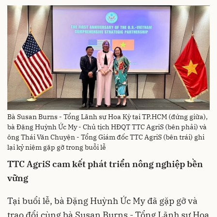
Bà Susan Burns - Tổng Lãnh sự Hoa Kỳ tại TP.HCM (đứng giữa),
bà Đặng Huỳnh Ức My - Chủ tịch HĐQT TTC AgriS (bên phải) và
ông Thái Văn Chuyện - Tổng Giám đốc TTC AgriS (bên trái) ghi
lại kỷ niệm gặp gỡ trong buỗi lễ
TTC AgriS cam kết phát triển nông nghiệp bền
vững
Tại buổi lễ, bà Đặng Huỳnh Ức My đã gặp gỡ và
trao đổi cùng bà Susan Burns - Tổng Lãnh sự Hoa