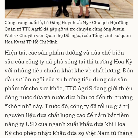
Cũng trong buổi lễ, bà Đặng Huỳnh Ức My - Chủ tịch Hội đồng
Quản trị TTC AgriS đã gặp gỡ và trò chuyện cùng ông Justin
Walls - Chuyên viên Quan hệ Đối ngoại của Tổng Lãnh sự quán
Hoa Kỳ tại TP Hồ Chí Minh
Hiện tại, các sản phẩm đường và dừa chế biến
sâu của công ty đã phủ sóng tại thị trường Hoa Kỳ
với những tiêu chuẩn khắt khe về chất lượng. Đón
đầu sự lên ngôi của xu hướng tiêu dùng các sản
phẩm tốt cho sức khỏe, TTC AgriS đang giới thiệu
dòng nước dừa và nước dừa hữu cơ đến thị trường
“khó tính” này. Trước đó, công ty đã tối ưu giá trị
nguyên liệu dừa chất lượng cao để nắm bắt tiềm
năng tỷ USD của ngành xuất khẩu dừa khi Hoa
Kỳ cho phép nhập khẩu dừa sọ Việt Nam từ tháng