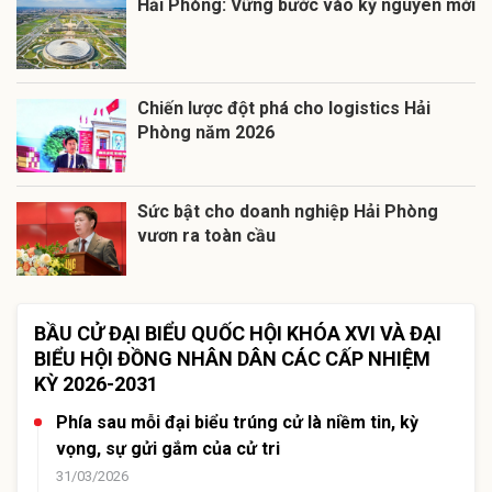
Hải Phòng: Vững bước vào kỷ nguyên mới
Chiến lược đột phá cho logistics Hải
Phòng năm 2026
Sức bật cho doanh nghiệp Hải Phòng
vươn ra toàn cầu
BẦU CỬ ĐẠI BIỂU QUỐC HỘI KHÓA XVI VÀ ĐẠI
BIỂU HỘI ĐỒNG NHÂN DÂN CÁC CẤP NHIỆM
KỲ 2026-2031
Phía sau mỗi đại biểu trúng cử là niềm tin, kỳ
vọng, sự gửi gắm của cử tri
31/03/2026