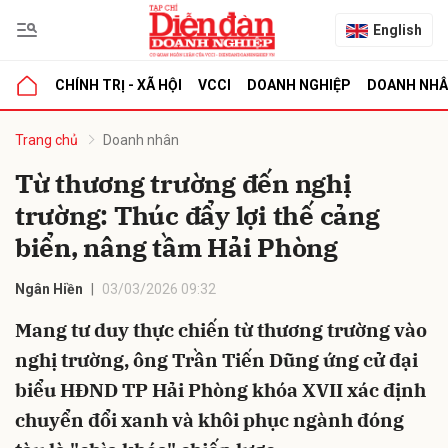
English
CHÍNH TRỊ - XÃ HỘI
VCCI
DOANH NGHIỆP
DOANH NH
bình luận
Trang chủ
Doanh nhân
Từ thương trường đến nghị
trường: Thúc đẩy lợi thế cảng
biển, nâng tầm Hải Phòng
Ngân Hiền
03/03/2026 09:32
Mang tư duy thực chiến từ thương trường vào
Hủy
G
nghị trường, ông Trần Tiến Dũng ứng cử đại
biểu HĐND TP Hải Phòng khóa XVII xác định
chuyển đổi xanh và khôi phục ngành đóng