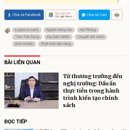
Theo dõi trên
Chia sẻ Facebook
Chia sẻ Zalo
Logistics xanh
Ngành đóng tàu
Hải Phòng
Trần Tiến Dũng
Đại biểu HĐND
Chuyển đổi xanh
Kinh tế biển
Phát triển bền vững
BÀI LIÊN QUAN
Từ thương trường đến
nghị trường: Dấu ấn
thực tiễn trong hành
trình kiến tạo chính
sách
ĐỌC TIẾP