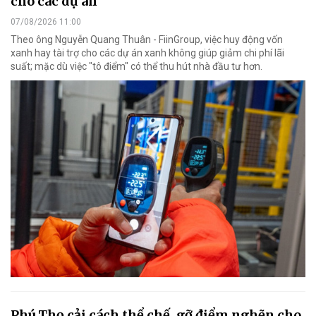
cho các dự án
07/08/2026 11:00
Theo ông Nguyễn Quang Thuân - FiinGroup, việc huy động vốn
xanh hay tài trợ cho các dự án xanh không giúp giảm chi phí lãi
suất; mặc dù việc "tô điểm" có thể thu hút nhà đầu tư hơn.
Phú Thọ cải cách thể chế, gỡ điểm nghẽn cho