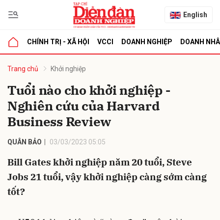
English
CHÍNH TRỊ - XÃ HỘI
VCCI
DOANH NGHIỆP
DOANH NH
bình luận
Trang chủ
Khởi nghiệp
Tuổi nào cho khởi nghiệp -
Nghiên cứu của Harvard
Business Review
QUÂN BẢO
03/03/2023 05:05
Bill Gates khởi nghiệp năm 20 tuổi, Steve
Hủy
G
Jobs 21 tuổi, vậy khởi nghiệp càng sớm càng
tốt?