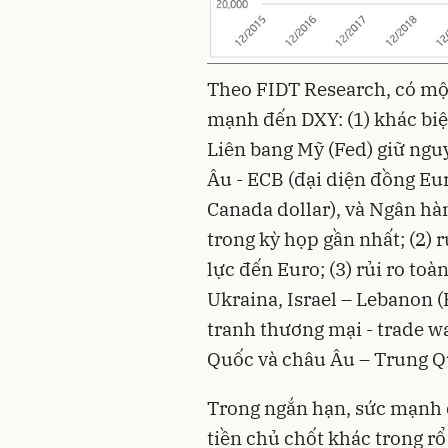
Theo FIDT Research, có mộ
mạnh đến DXY: (1) khác biệt
Liên bang Mỹ (Fed) giữ ngu
Âu - ECB (đại diện đồng Eu
Canada dollar), và Ngân hàn
trong kỳ họp gần nhất; (2) 
lực đến Euro; (3) rủi ro to
Ukraina, Israel – Lebanon (H
tranh thương mại - trade wa
Quốc và châu Âu – Trung Q
Trong ngắn hạn, sức mạnh 
tiền chủ chốt khác trong rổ