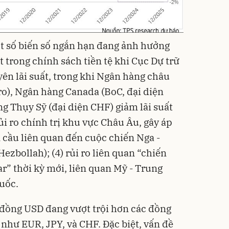
t số biến số ngắn hạn đang ảnh hưởng
 trong chính sách tiền tệ khi Cục Dự trữ
yên lãi suất, trong khi Ngân hàng châu
ro), Ngân hàng Canada (BoC, đại diện
g Thụy Sỹ (đại diện CHF) giảm lãi suất
rủi ro chính trị khu vực Châu Âu, gây áp
àn cầu liên quan đến cuộc chiến Nga -
ezbollah); (4) rủi ro liên quan “chiến
r” thời kỳ mới, liên quan Mỹ - Trung
uốc.
đồng USD đang vượt trội hơn các đồng
 như EUR, JPY, và CHF. Đặc biệt, vấn đề