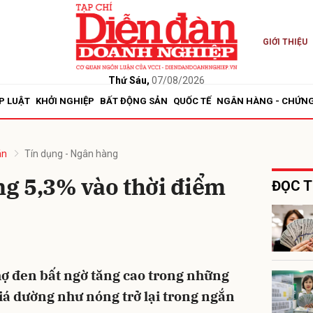
GIỚI THIỆU
bình luận
Thứ Sáu,
07/08/2026
P LUẬT
KHỞI NGHIỆP
BẤT ĐỘNG SẢN
QUỐC TẾ
NGÂN HÀNG - CHỨN
án
Tín dụng - Ngân hàng
ăng 5,3% vào thời điểm
ĐỌC T
Hủy
G
hợ đen bất ngờ tăng cao trong những
giá dường như nóng trở lại trong ngắn