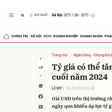
Hà Nội
32°C
/ 26 - 32°C
MỚI NHẤT
Gửi 
CHÍNH TRỊ - XÃ HỘI
VCCI
DOANH NGHIỆP
DOANH NHÂN
PHÁ
Trang chủ
Ngân hàng - Chứng kho
Tỷ giá có thể t
cuối năm 2024
LÊ MỸ
26/06/2024 05:08
Giá USD trên thị trường c
ngày qua khiến áp lực tỷ 