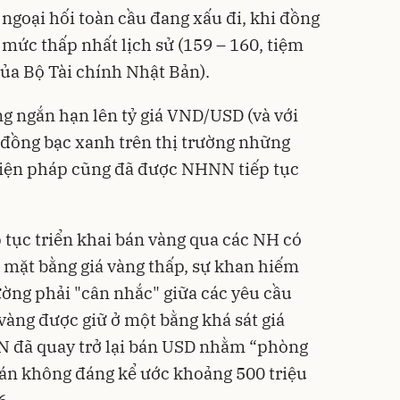
g ngoại hối toàn cầu đang xấu đi, khi đồng
ề mức thấp nhất lịch sử (159 – 160, tiệm
của Bộ Tài chính Nhật Bản).
ng ngắn hạn lên tỷ giá VND/USD (và với
 đồng bạc xanh trên thị trường những
 biện pháp cũng đã được NHNN tiếp tục
p tục triển khai bán vàng qua các NH có
 mặt bằng giá vàng thấp, sự khan hiếm
ường phải "cân nhắc" giữa các yêu cầu
vàng được giữ ở một bằng khá sát giá
N đã quay trở lại bán USD nhằm “phòng
 bán không đáng kể ước khoảng 500 triệu
6.