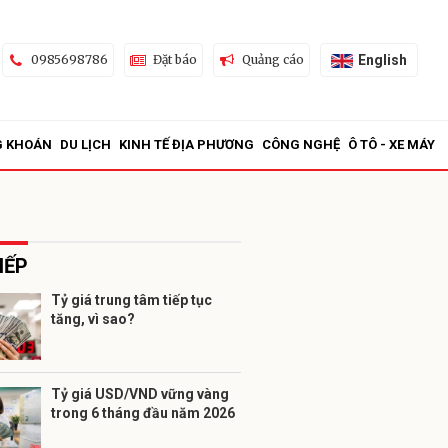
English
0985698786
Đặt báo
Quảng cáo
G KHOÁN
DU LỊCH
KINH TẾ ĐỊA PHƯƠNG
CÔNG NGHỆ
Ô TÔ - XE MÁY
IẾP
Tỷ giá trung tâm tiếp tục
tăng, vì sao?
ửi
Tỷ giá USD/VND vững vàng
trong 6 tháng đầu năm 2026