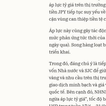
áp lực tỷ giá trên thị trườn
tiền JPY tiếp tục suy yếu v
cận vùng can thiệp tiền tệ 
Áp lực này cũng gây tác độ
mức phản ứng tức thời của
ngày qua). Song hàng loạt
triển khai.
Trong đó, đáng chú ý là tiế
vốn Nhà nước và SJC để giữ
vàng và nhu cầu trên thị tr
giao dịch minh bạch và giá 
quốc tế. Bên cạnh đó, NHN
ngừa áp lực tỷ giá”, tốc độ
USD trong tuần 17/6 – 21/0