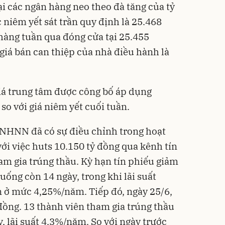
i các ngân hàng neo theo đà tăng của tỷ
c niêm yết sát trần quy định là 25.468
hàng tuần qua đóng cửa tại 25.455
giá bán can thiệp của nhà điều hành là
iá
trung tâm được công bố áp dụng
o với giá niêm yết cuối tuần.
 NHNN đã có sự điều chỉnh trong hoạt
ới việc huts 10.150 tỷ đồng qua kênh tín
am gia trúng thầu. Kỳ hạn tín phiếu giảm
uống còn 14 ngày, trong khi lãi suất
n ở mức 4,25%/năm. Tiếp đó, ngày 25/6,
ồng. 13 thành viên tham gia trúng thầu
y, lãi suất 4,3%/năm. So với ngày trước