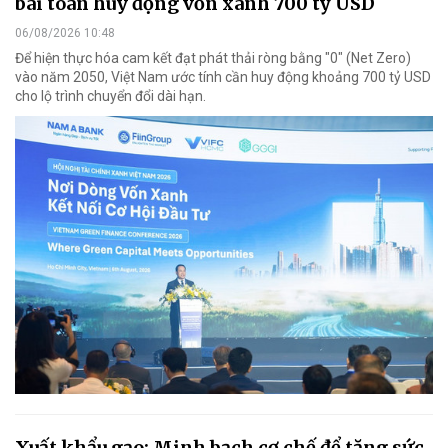
bài toán huy động vốn xanh 700 tỷ USD
06/08/2026 10:48
Để hiện thực hóa cam kết đạt phát thải ròng bằng "0" (Net Zero)
vào năm 2050, Việt Nam ước tính cần huy động khoảng 700 tỷ USD
cho lộ trình chuyển đổi dài hạn.
Xuất khẩu gạo: Minh bạch cơ chế để tăng sức