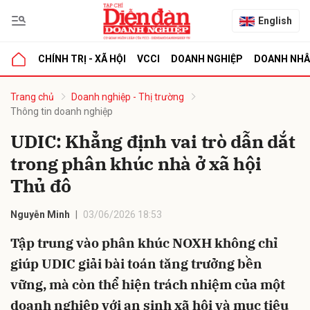
English
CHÍNH TRỊ - XÃ HỘI
VCCI
DOANH NGHIỆP
DOANH NH
bình luận
Trang chủ
Doanh nghiệp - Thị trường
Thông tin doanh nghiệp
UDIC: Khẳng định vai trò dẫn dắt
trong phân khúc nhà ở xã hội
Thủ đô
Nguyễn Minh
03/06/2026 18:53
Hủy
G
Tập trung vào phân khúc NOXH không chỉ
giúp UDIC giải bài toán tăng trưởng bền
vững, mà còn thể hiện trách nhiệm của một
doanh nghiệp với an sinh xã hội và mục tiêu