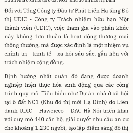
Dự án Nhà ở xã hội tại ô đất NO1, Khu đô thị mới Hạ Đình
Đối với Tổng Công ty Đầu tư Phát triển Hạ tầng Đô
thị UDIC - Công ty Trách nhiệm hữu hạn Một
thành viên (UDIC), việc tham gia vào phân khúc
này không đơn thuần là hoạt động thương mại
thông thường, mà được xác định là một nhiệm vụ
chính trị - kinh tế - xã hội sâu sắc, gắn liền với
trách nhiệm cộng đồng.
Định hướng nhất quán đó đang được doanh
nghiệp hiện thực hóa sinh động qua các công
trình quy mô. Tiêu biểu như Dự án nhà ở xã hội
tại ô đất NO1 (Khu đô thị mới Hạ Đình) do Liên
danh UDIC – Haweicco – DAC Hà Nội triển khai
với quy mô 440 căn hộ, giải quyết nhu cầu an cư
cho khoảng 1.230 người, tạo lập điểm sáng đô thị