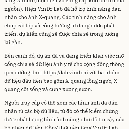
tảng Github (một dịch vụ cung cấp
kho lưu trữ mã
nguồn
). Hiện VinDr Lab đã hỗ trợ tính năng dán
nhãn cho ảnh X-quang. Các tính năng cho ảnh
chụp cắt lớp và cộng hưởng từ đang được phát
triển, dự kiến cũng sẽ được chia sẻ trong tương
lai gần.
Bên cạnh đó, dự án đã và đang triển khai việc mở
cổng chia sẻ dữ liệu ảnh y tế cho cộng đồng thông
qua đường dẫn:
https://lab.vindr.ai
với ba nhóm
dữ liệu đầu tiên bao gồm X-quang lồng ngực, X-
quang cột sống và cung xương sườn.
Người truy cập có thể xem các hình ảnh đã dán
nhãn từ các bộ dữ liệu, từ đó có thể kiểm chứng
được chất lượng hình ảnh cũng như độ tin cậy của
bộ nhãn dữ liệu. Đồng thời nền tảng VinDr Lab