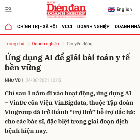
English
CHÍNH TRỊ - XÃ HỘI
VCCI
DOANH NGHIỆP
DOANH NH
bình luận
Trang chủ
Doanh nghiệp
Chuyển động
Ứng dụng AI để giải bài toán y tế
bền vững
NHƯ VŨ
24/06/2021 10:03
Chỉ sau 1 năm đi vào hoạt động, ứng dụng AI
– VinDr của Viện VinBigdata, thuộc Tập đoàn
Hủy
G
Vingroup đã trở thành “trợ thủ” hỗ trợ đắc lực
cho các bác sĩ, đặc biệt trong giai đoạn dịch
bệnh hiện nay.