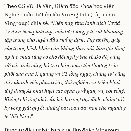
Theo GS Vũ Hà Văn, Giám đốc Khoa học Viện
Nghiên cứu dữ liệu lớn VinBigdata (Tập đoàn
Vingroup) chia sẻ. “
Hiện nay, tình hình dịch Covid-
19 diễn biến phức tạp, một lực lượng y tế rất lớn đang
tập trung cho tuyến đầu chống dịch. Tuy nhiên, tỷ lệ
các trọng bệnh khác vẫn không thay đổi, làm gia tăng
áp lực chưa từng có cho đội ngũ y bác sĩ. Do đó, cùng
với các tính năng hỗ trợ chẩn đoán tổn thương trên
phổi qua ảnh X-quang và CT lồng ngực, chúng tôi cũng
đẩy nhanh việc phát triển, thử nghiệm và triển khai
ứng dụng AI phát hiện các bệnh lý về gan, vú, cột sống.
Không chỉ ứng phó cấp bách trong đại dịch, chúng tôi
kỳ vọng giải quyết những bài toán dài hạn cho ngành y
tế Việt Nam”.
Được sự đầu tư bài bản của Tập đoàn Vingroup,