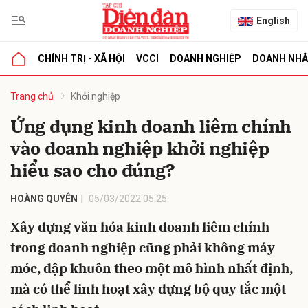
English
CHÍNH TRỊ - XÃ HỘI
VCCI
DOANH NGHIỆP
DOANH NH
bình luận
Trang chủ
Khởi nghiệp
Ứng dụng kinh doanh liêm chính
vào doanh nghiệp khởi nghiệp
hiểu sao cho đúng?
HOÀNG QUYÊN
05/03/2022 05:25
Xây dựng văn hóa kinh doanh liêm chính
Hủy
G
trong doanh nghiệp cũng phải không máy
móc, dập khuôn theo một mô hình nhất định,
mà có thể linh hoạt xây dựng bộ quy tắc một