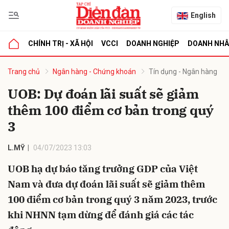
English
CHÍNH TRỊ - XÃ HỘI
VCCI
DOANH NGHIỆP
DOANH NH
bình luận
Trang chủ
Ngân hàng - Chứng khoán
Tín dụng - Ngân hàng
UOB: Dự đoán lãi suất sẽ giảm
thêm 100 điểm cơ bản trong quý
3
L.MỸ
04/07/2023 13:03
UOB hạ dự báo tăng trưởng GDP của Việt
Hủy
G
Nam và đưa dự đoán lãi suất sẽ giảm thêm
100 điểm cơ bản trong quý 3 năm 2023, trước
khi NHNN tạm dừng để đánh giá các tác