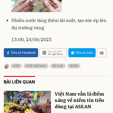
Nhiều nước tăng thêm lãi suất, tạo sức ép lên
thị trường vàng
13:00, 24/06/2023
Theo dõi trên
Chia sẻ Facebook
Chia sẻ Zalo
UOB
UOB Việt Nam
lãi suất
NHNN
BÀI LIÊN QUAN
Việt Nam vẫn là điểm
sáng về niềm tin tiêu
dùng tại ASEAN