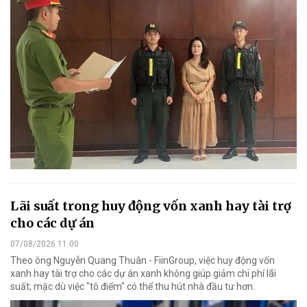
Lãi suất trong huy động vốn xanh hay tài trợ
cho các dự án
07/08/2026 11:00
Theo ông Nguyễn Quang Thuân - FiinGroup, việc huy động vốn
xanh hay tài trợ cho các dự án xanh không giúp giảm chi phí lãi
suất; mặc dù việc "tô điểm" có thể thu hút nhà đầu tư hơn.