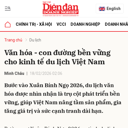
English
CHÍNH TRỊ - XÃ HỘI
VCCI
DOANH NGHIỆP
DOANH NH
bình luận
Trang chủ
Du lịch
Văn hóa - con đường bền vững
cho kinh tế du lịch Việt Nam
Minh Châu
18/02/2026 02:06
Bước vào Xuân Bính Ngọ 2026, du lịch văn
hóa được nhìn nhận là trụ cột phát triển bền
Hủy
G
vững, giúp Việt Nam nâng tầm sản phẩm, gia
tăng giá trị và sức cạnh tranh dài hạn.