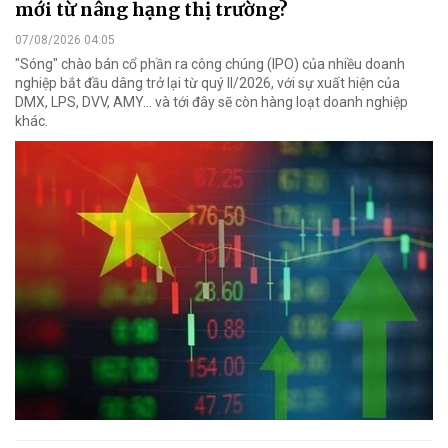
mới từ nâng hạng thị trường?
07/08/2026 04:05
"Sóng" chào bán cổ phần ra công chúng (IPO) của nhiều doanh
nghiệp bắt đầu dâng trở lại từ quý II/2026, với sự xuất hiện của
DMX, LPS, DVV, AMY... và tới đây sẽ còn hàng loạt doanh nghiệp
khác.