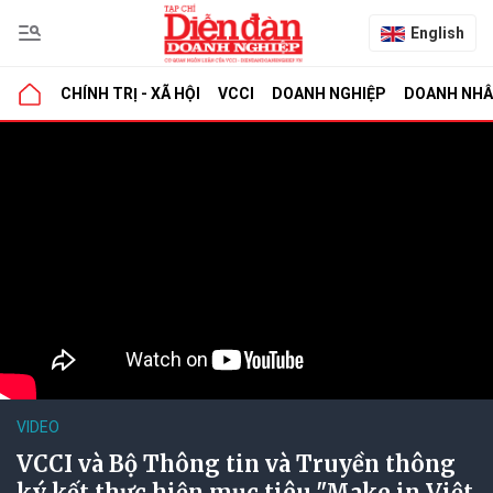
English
CHÍNH TRỊ - XÃ HỘI
VCCI
DOANH NGHIỆP
DOANH NH
VIDEO
VCCI và Bộ Thông tin và Truyền thông
ký kết thực hiện mục tiêu "Make in Việt