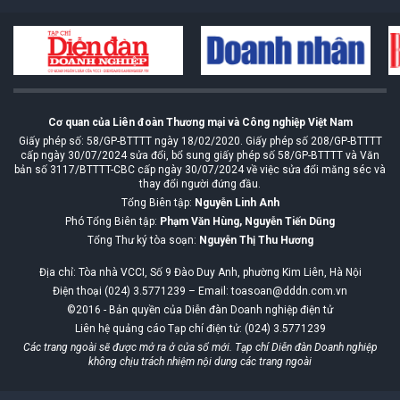
Cơ quan của Liên đoàn Thương mại và Công nghiệp Việt Nam
Giấy phép số: 58/GP-BTTTT ngày 18/02/2020. Giấy phép số 208/GP-BTTTT
cấp ngày 30/07/2024 sửa đổi, bổ sung giấy phép số 58/GP-BTTTT và Văn
bản số 3117/BTTTT-CBC cấp ngày 30/07/2024 về việc sửa đổi măng séc và
thay đổi người đứng đầu.
Tổng Biên tập:
Nguyễn Linh Anh
Phó Tổng Biên tập:
Phạm Văn Hùng, Nguyễn Tiến Dũng
Tổng Thư ký tòa soạn:
Nguyễn Thị Thu Hương
Địa chỉ: Tòa nhà VCCI, Số 9 Đào Duy Anh, phường Kim Liên, Hà Nội
Điện thoại (024) 3.5771239 – Email: toasoan@dddn.com.vn
©2016 - Bản quyền của Diễn đàn Doanh nghiệp điện tử
Liên hệ quảng cáo Tạp chí điện tử: (024) 3.5771239
Các trang ngoài sẽ được mở ra ở cửa sổ mới. Tạp chí Diễn đàn Doanh nghiệp
không chịu trách nhiệm nội dung các trang ngoài