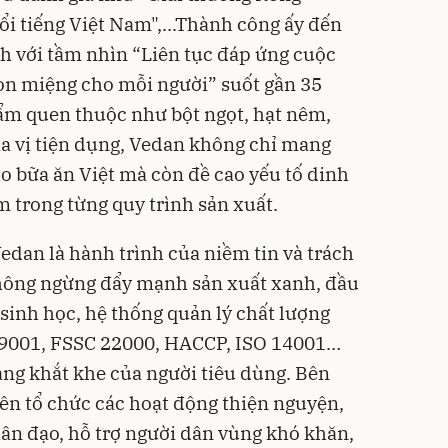
ổi tiếng Việt Nam",...Thành công ấy đến
nh với tầm nhìn “Liên tục đáp ứng cuộc
n miệng cho mỗi người” suốt gần 35
m quen thuộc như bột ngọt, hạt nêm,
a vị tiện dụng, Vedan không chỉ mang
 bữa ăn Việt mà còn đề cao yếu tố dinh
 trong từng quy trình sản xuất.
edan là hành trình của niềm tin và trách
hông ngừng đẩy mạnh sản xuất xanh, đầu
inh học, hệ thống quản lý chất lượng
 9001, FSSC 22000, HACCP, ISO 14001…
ng khắt khe của người tiêu dùng. Bên
ên tổ chức các hoạt động thiện nguyện,
ân đạo, hỗ trợ người dân vùng khó khăn,