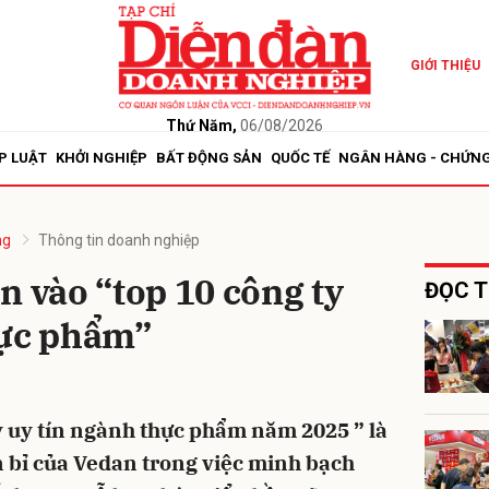
GIỚI THIỆU
bình luận
Thứ Năm,
06/08/2026
P LUẬT
KHỞI NGHIỆP
BẤT ĐỘNG SẢN
QUỐC TẾ
NGÂN HÀNG - CHỨN
ng
Thông tin doanh nghiệp
n vào “top 10 công ty
ĐỌC T
hực phẩm”
Hủy
G
 uy tín ngành thực phẩm năm 2025 ” là
n bỉ của Vedan trong việc minh bạch