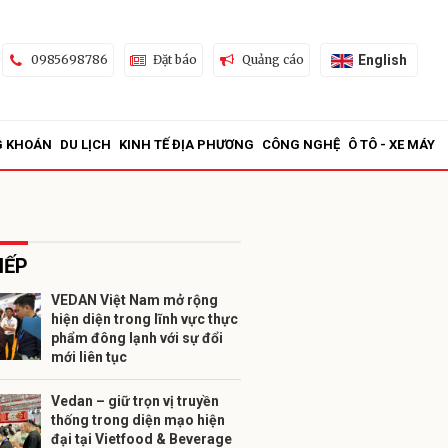
English
0985698786
Đặt báo
Quảng cáo
G KHOÁN
DU LỊCH
KINH TẾ ĐỊA PHƯƠNG
CÔNG NGHỆ
Ô TÔ - XE MÁY
IẾP
VEDAN Việt Nam mở rộng
hiện diện trong lĩnh vực thực
ửi
phẩm đông lạnh với sự đổi
mới liên tục
Vedan – giữ trọn vị truyền
thống trong diện mạo hiện
đại tại Vietfood & Beverage