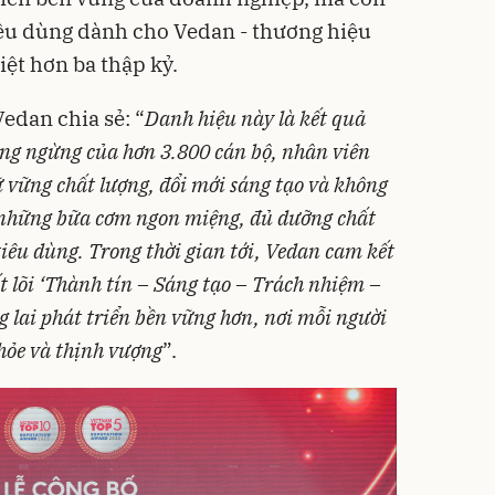
tiêu dùng dành cho Vedan - thương hiệu
ệt hơn ba thập kỷ.
Vedan chia sẻ: “
Danh hiệu này là kết quả
ông ngừng của hơn 3.800 cán bộ, nhân viên
 vững chất lượng, đổi mới sáng tạo và không
 những bữa cơm ngon miệng, đủ dưỡng chất
tiêu dùng. Trong thời gian tới, Vedan cam kết
cốt lõi ‘Thành tín – Sáng tạo – Trách nhiệm –
g lai phát triển bền vững hơn, nơi mỗi người
hỏe và thịnh vượng
”.