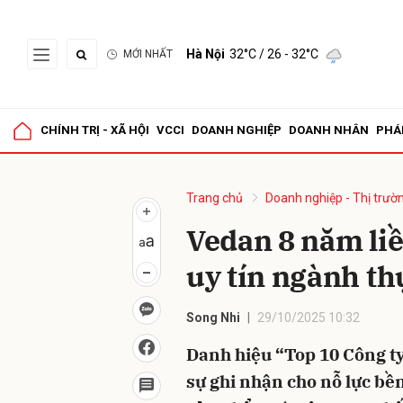
Hà Nội
32°C
/ 26 - 32°C
MỚI NHẤT
Gửi 
CHÍNH TRỊ - XÃ HỘI
VCCI
DOANH NGHIỆP
DOANH NHÂN
PHÁ
Trang chủ
Doanh nghiệp - Thị trườ
Vedan 8 năm liề
uy tín ngành t
Song Nhi
29/10/2025 10:32
Danh hiệu “Top 10 Công ty
sự ghi nhận cho nỗ lực bề