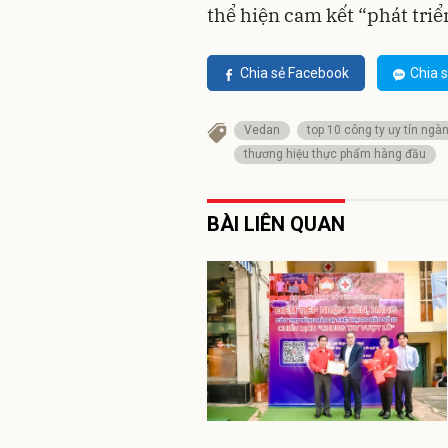
thể hiện cam kết “phát triể
Chia sẻ Facebook
Chia s
Vedan
top 10 công ty uy tín ng
thương hiệu thực phẩm hàng đầu
BÀI LIÊN QUAN