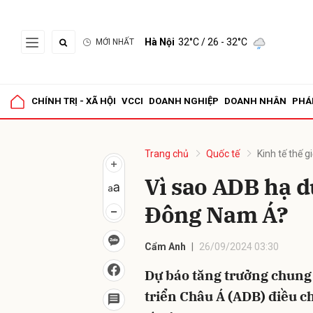
Hà Nội
32°C
/ 26 - 32°C
MỚI NHẤT
Gửi 
CHÍNH TRỊ - XÃ HỘI
VCCI
DOANH NGHIỆP
DOANH NHÂN
PHÁ
Trang chủ
Quốc tế
Kinh tế thế gi
Vì sao ADB hạ d
Đông Nam Á?
Cẩm Anh
26/09/2024 03:30
Dự báo tăng trưởng chun
triển Châu Á (ADB) điều c