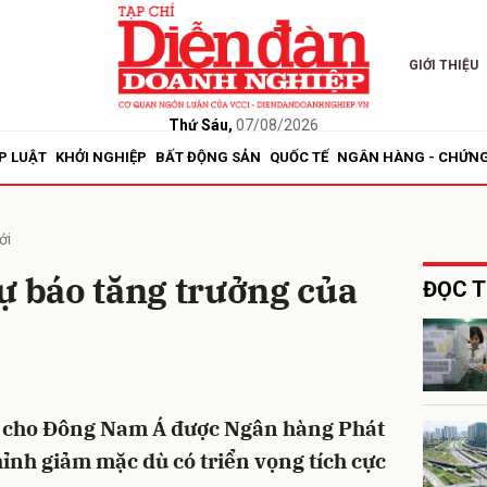
GIỚI THIỆU
bình luận
Thứ Sáu,
07/08/2026
P LUẬT
KHỞI NGHIỆP
BẤT ĐỘNG SẢN
QUỐC TẾ
NGÂN HÀNG - CHỨN
ới
ự báo tăng trưởng của
ĐỌC T
Hủy
G
g cho Đông Nam Á được Ngân hàng Phát
hỉnh giảm mặc dù có triển vọng tích cực