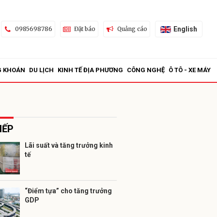
English
0985698786
Đặt báo
Quảng cáo
G KHOÁN
DU LỊCH
KINH TẾ ĐỊA PHƯƠNG
CÔNG NGHỆ
Ô TÔ - XE MÁY
IẾP
Lãi suất và tăng trưởng kinh
tế
ửi
“Điểm tựa” cho tăng trưởng
GDP