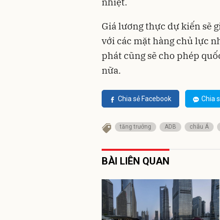
nhiệt.
Giá lương thực dự kiến ​​sẽ
với các mặt hàng chủ lực n
phát cũng sẽ cho phép quốc 
nữa.
Chia sẻ Facebook
Chia s
tăng trưởng
ADB
châu Á
BÀI LIÊN QUAN