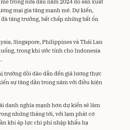
 mẽ trong nửa đầu năm 2024 do sản xuất
hương mại gia tăng mạnh mẽ. Dự kiến,
ì đà tăng trưởng, bất chấp những bất ổn
ysia, Singapore, Philippines và Thái Lan
uống, trong khi ước tính cho Indonesia
.
hị trường dồi dào dẫn đến giá lương thực
kiến sự tăng dần trong năm với điều kiện
đoái danh nghĩa mạnh hơn dự kiến sẽ làm
ong những tháng tới, với lạm phát cơ
ần khi áp lực chi phí nhập khẩu hạ